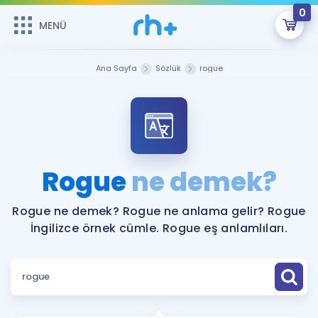
0
MENÜ
MENÜ
Üye Girişi
Ana Sayfa
Sözlük
rogue
Online Dersler
Sepetin Şu An Boş.
Çalışma Paketleri
Remzi Hoca ile seni sınava hazırlayacak onlarca eğitim seni
bekliyor!
Kitaplar ve Kaynaklar
GİRİŞ YAP
Rogue
ne demek?
Katılımcı Görüşleri
Şifremi Hatırlamıyorum
Rogue ne demek? Rogue ne anlama gelir? Rogue
İngilizce örnek cümle. Rogue eş anlamlıları.
ÜYE DEĞİLİM
Faydalı Araçlar
Ücretsiz Kaynaklar
Blog
İngilizce Gramer
Hakkımızda
Kariyer
Sözlük
Soru & Cevap
İletişim