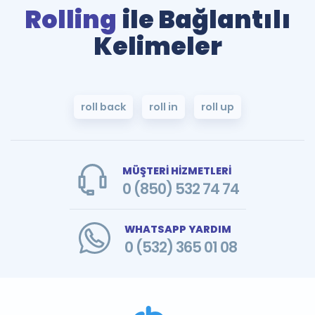
Rolling
ile Bağlantılı
Kelimeler
roll back
roll in
roll up
MÜŞTERİ HİZMETLERİ
0 (850) 532 74 74
WHATSAPP YARDIM
0 (532) 365 01 08