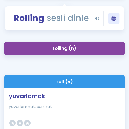
Puan Hesaplama
Rolling
sesli dinle
Rehberlik Aracı
ÖSYM Sınav Takvimi
Kampanyalar
rolling (n)
Blog
İngilizce Gramer
roll (v)
yuvarlamak
yuvarlanmak, sarmak