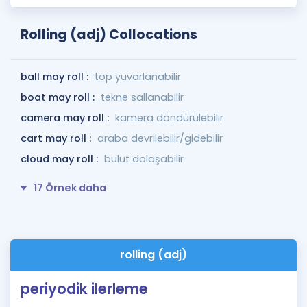
Rolling (adj) Collocations
ball may roll :
top yuvarlanabilir
boat may roll :
tekne sallanabilir
camera may roll :
kamera döndürülebilir
cart may roll :
araba devrilebilir/gidebilir
cloud may roll :
bulut dolaşabilir
17 Örnek daha
rolling (adj)
periyodik ilerleme