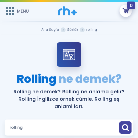
0
MENÜ
MENÜ
Üye Girişi
Ana Sayfa
Sözlük
rolling
Online Dersler
Sepetin Şu An Boş.
Çalışma Paketleri
Remzi Hoca ile seni sınava hazırlayacak onlarca eğitim seni
bekliyor!
Kitaplar ve Kaynaklar
GİRİŞ YAP
Rolling
ne demek?
Katılımcı Görüşleri
Şifremi Hatırlamıyorum
Rolling ne demek? Rolling ne anlama gelir?
Rolling İngilizce örnek cümle. Rolling eş
ÜYE DEĞİLİM
Faydalı Araçlar
anlamlıları.
Ücretsiz Kaynaklar
Blog
İngilizce Gramer
Hakkımızda
Kariyer
Sözlük
Soru & Cevap
İletişim