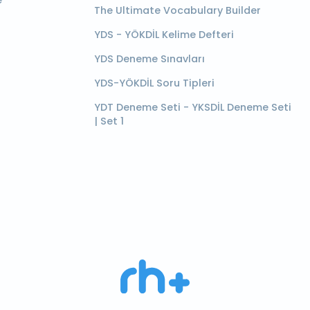
e
The Ultimate Vocabulary Builder
YDS - YÖKDİL Kelime Defteri
YDS Deneme Sınavları
YDS-YÖKDİL Soru Tipleri
YDT Deneme Seti - YKSDİL Deneme Seti
| Set 1