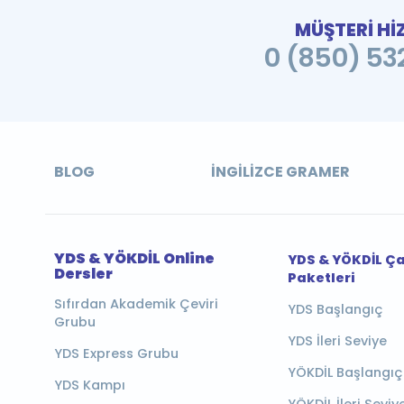
MÜŞTERİ Hİ
0 (850) 532
BLOG
İNGILIZCE GRAMER
YDS & YÖKDİL Online
YDS & YÖKDİL Ç
Dersler
Paketleri
Sıfırdan Akademik Çeviri
YDS Başlangıç
Grubu
YDS İleri Seviye
YDS Express Grubu
YÖKDİL Başlangıç
YDS Kampı