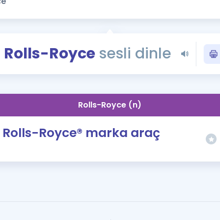
Kampanyalar
Eğitim ve Kitaplar
Blog
Rolls-Royce
sesli dinle
YDS - YÖKDİL Tüm S
İngilizce Gram
İngilizce Gramer
Rolls-Royce (n)
Rolls-Royce® marka araç