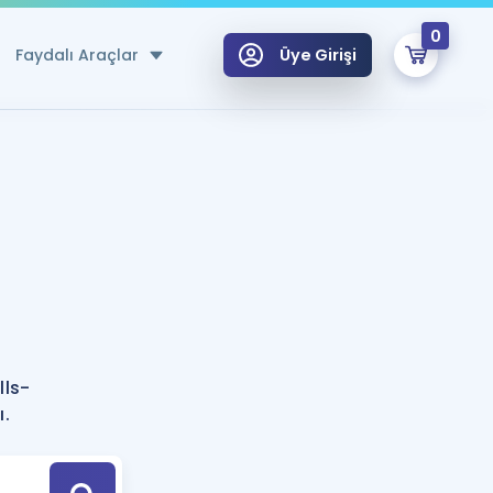
0
Faydalı Araçlar
Üye Girişi
klar
n Ücretsiz Kaynaklar
 için Özel Sözlük
Sepetin Şu An Boş.
ma
uan Hesaplama Aracı
i Hoca ile seni sınava hazırlayacak onlarca eğitim seni bekliyor!
Şifremi Hatırlamıyorum
GİRİŞ YAP
lls-
azırlananlar için Öneriler
ı.
kvimi
ÜYE DEĞİLİM
arı Tek Takvimde