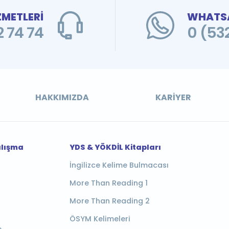
ZMETLERİ
WHATSA
 74 74
0 (53
HAKKIMIZDA
KARIYER
alışma
YDS & YÖKDİL Kitapları
İngilizce Kelime Bulmacası
More Than Reading 1
More Than Reading 2
ÖSYM Kelimeleri