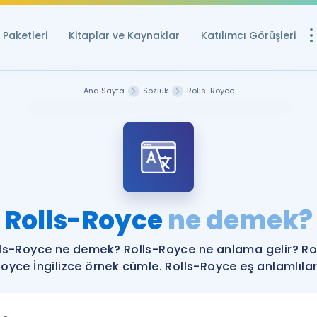
Paketleri
Kitaplar ve Kaynaklar
Katılımcı Görüşleri
Ücretsiz Kayna
Ana Sayfa
Sözlük
Rolls-Royce
YDS ve YÖKDİL içi
Sözlük
İngilizce Sınavları
Puan Hesapla
Rolls-Royce
ne demek?
YDS ve YÖKDİL P
Remz
Rehberlik Aracı
ls-Royce ne demek? Rolls-Royce ne anlama gelir? Ro
YDS ve YÖKDİL'e H
oyce İngilizce örnek cümle. Rolls-Royce eş anlamlılar
ÖSYM Sınav Ta
Tüm ÖSYM Sınavl