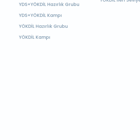
YÖKDİL İleri Seviy
YDS+YÖKDİL Hazırlık Grubu
YDS+YÖKDİL Kampı
YÖKDİL Hazırlık Grubu
YÖKDİL Kampı