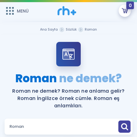
0
MENÜ
MENÜ
Üye Girişi
Ana Sayfa
Sözlük
Roman
Online Dersler
Sepetin Şu An Boş.
Çalışma Paketleri
Remzi Hoca ile seni sınava hazırlayacak onlarca eğitim seni
bekliyor!
Kitaplar ve Kaynaklar
GİRİŞ YAP
Roman
ne demek?
Katılımcı Görüşleri
Şifremi Hatırlamıyorum
Roman ne demek? Roman ne anlama gelir?
Roman İngilizce örnek cümle. Roman eş
ÜYE DEĞİLİM
Faydalı Araçlar
anlamlıları.
Ücretsiz Kaynaklar
Blog
İngilizce Gramer
Hakkımızda
Kariyer
Sözlük
Soru & Cevap
İletişim