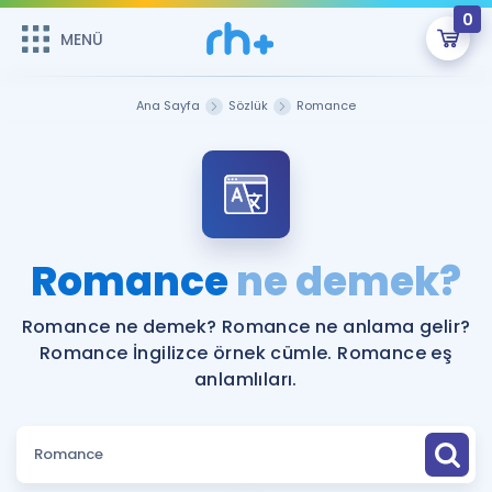
0
MENÜ
MENÜ
Üye Girişi
Ana Sayfa
Sözlük
Romance
Online Dersler
Sepetin Şu An Boş.
Çalışma Paketleri
Remzi Hoca ile seni sınava hazırlayacak onlarca eğitim seni
bekliyor!
Kitaplar ve Kaynaklar
GİRİŞ YAP
Romance
ne demek?
Katılımcı Görüşleri
Şifremi Hatırlamıyorum
Romance ne demek? Romance ne anlama gelir?
Romance İngilizce örnek cümle. Romance eş
ÜYE DEĞİLİM
Faydalı Araçlar
anlamlıları.
Ücretsiz Kaynaklar
Blog
İngilizce Gramer
Hakkımızda
Kariyer
Sözlük
Soru & Cevap
İletişim