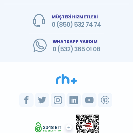
MÜŞTERİ HİZMETLERİ
0 (850) 532 74 74
WHATSAPP YARDIM
0 (532) 365 01 08