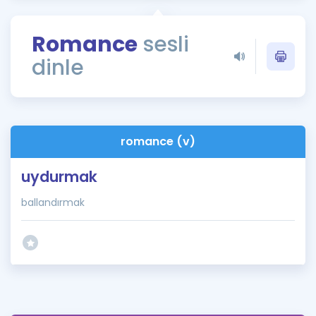
Puan Hesaplama
Romance
sesli
Rehberlik Aracı
dinle
ÖSYM Sınav Takvimi
Kampanyalar
Blog
romance (v)
İngilizce Gramer
uydurmak
ballandırmak