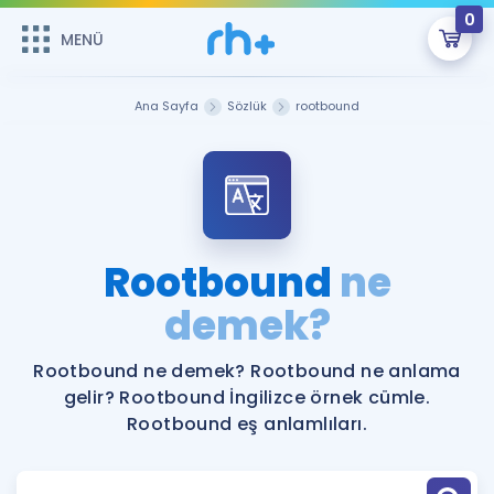
0
MENÜ
MENÜ
Üye Girişi
Ana Sayfa
Sözlük
rootbound
Online Dersler
Sepetin Şu An Boş.
Çalışma Paketleri
Remzi Hoca ile seni sınava hazırlayacak onlarca eğitim seni
bekliyor!
Kitaplar ve Kaynaklar
GİRİŞ YAP
Rootbound
ne
Katılımcı Görüşleri
demek?
Şifremi Hatırlamıyorum
ÜYE DEĞİLİM
Faydalı Araçlar
Rootbound ne demek? Rootbound ne anlama
gelir? Rootbound İngilizce örnek cümle.
Ücretsiz Kaynaklar
Blog
İngilizce Gramer
Rootbound eş anlamlıları.
Hakkımızda
Kariyer
Sözlük
Soru & Cevap
İletişim