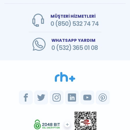
MÜŞTERİ HİZMETLERİ
0 (850) 532 74 74
WHATSAPP YARDIM
0 (532) 365 01 08