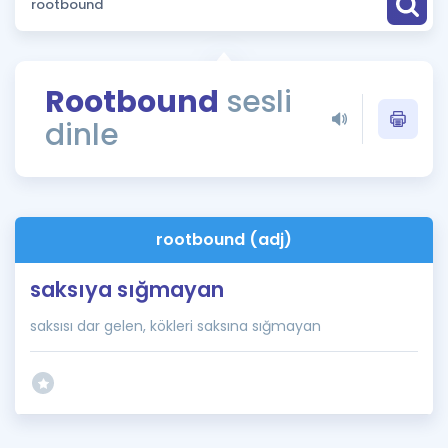
Puan Hesaplama
Rehberlik Aracı
Rootbound
sesli
ÖSYM Sınav Takvimi
dinle
Kampanyalar
Blog
rootbound (adj)
İngilizce Gramer
saksıya sığmayan
saksısı dar gelen, kökleri saksına sığmayan