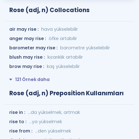
Rose (adj, n) Collocations
air may rise :
hava yükselebilir
anger may rise :
öfke artabilir
barometer may rise :
barometre yükselebilir
blush may rise :
kızarıklık artabilir
brow may rise :
kaş yükselebilir
121 Örnek daha
Rose (adj, n) Preposition Kullanımları
rise in :
...da yükselmek, artmak
rise to :
...ya yükselmek
rise from :
...den yükselmek