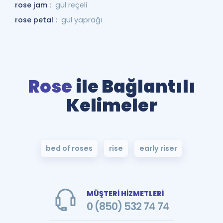
rose jam :
gül reçeli
rose petal :
gül yaprağı
Rose
ile Bağlantılı
Kelimeler
bed of roses
rise
early riser
MÜŞTERİ HİZMETLERİ
0 (850) 532 74 74