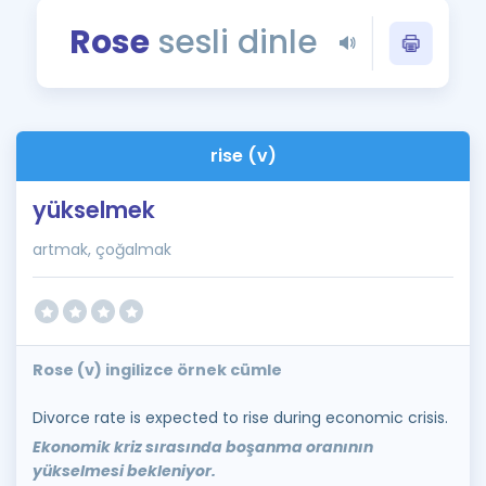
Puan Hesaplama
Rose
sesli dinle
Rehberlik Aracı
ÖSYM Sınav Takvimi
rise (v)
Kampanyalar
yükselmek
Blog
artmak, çoğalmak
İngilizce Gramer
Rose (v) ingilizce örnek cümle
Divorce rate is expected to rise during economic crisis.
Ekonomik kriz sırasında boşanma oranının
yükselmesi bekleniyor.