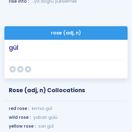
rise into :
...ya doğru yükselmek
rose (adj, n)
gül
Rose (adj, n) Collocations
red rose :
kırmızı gül
wild rose :
yaban gülü
yellow rose :
sarı gül