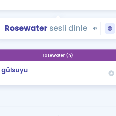
Kampanyalar
Eğitim ve Kitaplar
Blog
Rosewater
sesli dinle
YDS - YÖKDİL Tüm S
İngilizce Gram
İngilizce Gramer
rosewater (n)
gülsuyu