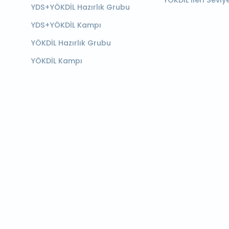
YÖKDİL İleri Seviy
YDS+YÖKDİL Hazırlık Grubu
YDS+YÖKDİL Kampı
YÖKDİL Hazırlık Grubu
YÖKDİL Kampı