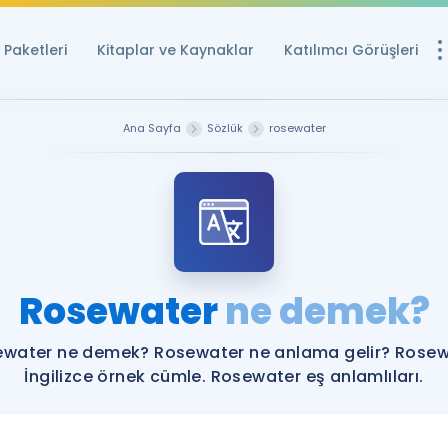
Paketleri
Kitaplar ve Kaynaklar
Katılımcı Görüşleri
Ücretsiz Kayna
Ana Sayfa
Sözlük
rosewater
YDS ve YÖKDİL içi
Sözlük
İngilizce Sınavları
Puan Hesapla
Rosewater
ne demek?
YDS ve YÖKDİL P
Remz
Rehberlik Aracı
water ne demek? Rosewater ne anlama gelir? Rose
YDS ve YÖKDİL'e H
İngilizce örnek cümle. Rosewater eş anlamlıları.
ÖSYM Sınav Ta
Tüm ÖSYM Sınavl