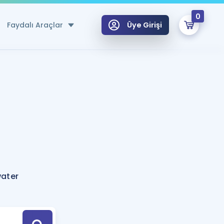
0
Faydalı Araçlar
Üye Girişi
klar
n Ücretsiz Kaynaklar
 için Özel Sözlük
Sepetin Şu An Boş.
ma
uan Hesaplama Aracı
i Hoca ile seni sınava hazırlayacak onlarca eğitim seni bekliyor!
Şifremi Hatırlamıyorum
GİRİŞ YAP
water
azırlananlar için Öneriler
kvimi
ÜYE DEĞİLİM
arı Tek Takvimde