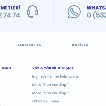
ZMETLERİ
WHATSA
 74 74
0 (53
HAKKIMIZDA
KARIYER
alışma
YDS & YÖKDİL Kitapları
İngilizce Kelime Bulmacası
More Than Reading 1
More Than Reading 2
ÖSYM Kelimeleri