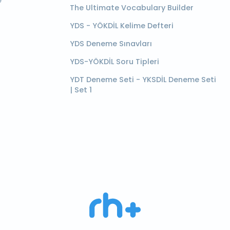
e
The Ultimate Vocabulary Builder
YDS - YÖKDİL Kelime Defteri
YDS Deneme Sınavları
YDS-YÖKDİL Soru Tipleri
YDT Deneme Seti - YKSDİL Deneme Seti
| Set 1