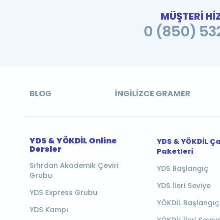
MÜŞTERİ Hİ
0 (850) 532
BLOG
İNGILIZCE GRAMER
YDS & YÖKDİL Online
YDS & YÖKDİL Ç
Dersler
Paketleri
Sıfırdan Akademik Çeviri
YDS Başlangıç
Grubu
YDS İleri Seviye
YDS Express Grubu
YÖKDİL Başlangıç
YDS Kampı