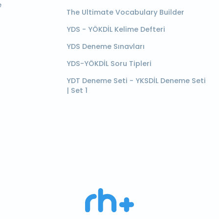
e
The Ultimate Vocabulary Builder
YDS - YÖKDİL Kelime Defteri
YDS Deneme Sınavları
YDS-YÖKDİL Soru Tipleri
YDT Deneme Seti - YKSDİL Deneme Seti
| Set 1