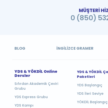
MÜŞTERİ Hİ
0 (850) 532
BLOG
İNGILIZCE GRAMER
YDS & YÖKDİL Online
YDS & YÖKDİL Ç
Dersler
Paketleri
Sıfırdan Akademik Çeviri
YDS Başlangıç
Grubu
YDS İleri Seviye
YDS Express Grubu
YÖKDİL Başlangıç
YDS Kampı