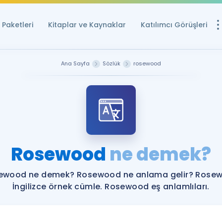
Paketleri
Kitaplar ve Kaynaklar
Katılımcı Görüşleri
Ücretsiz Kayna
Ana Sayfa
Sözlük
rosewood
YDS ve YÖKDİL içi
Sözlük
İngilizce Sınavları
Puan Hesapla
Rosewood
ne demek?
YDS ve YÖKDİL P
Remz
Rehberlik Aracı
ewood ne demek? Rosewood ne anlama gelir? Rose
YDS ve YÖKDİL'e H
İngilizce örnek cümle. Rosewood eş anlamlıları.
ÖSYM Sınav Ta
Tüm ÖSYM Sınavl