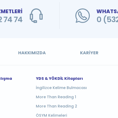
ZMETLERİ
WHATSA
 74 74
0 (53
HAKKIMIZDA
KARIYER
alışma
YDS & YÖKDİL Kitapları
İngilizce Kelime Bulmacası
More Than Reading 1
More Than Reading 2
ÖSYM Kelimeleri