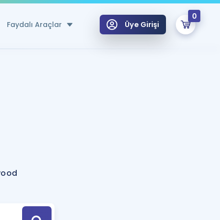
0
Faydalı Araçlar
Üye Girişi
klar
n Ücretsiz Kaynaklar
 için Özel Sözlük
Sepetin Şu An Boş.
ma
uan Hesaplama Aracı
i Hoca ile seni sınava hazırlayacak onlarca eğitim seni bekliyor!
Şifremi Hatırlamıyorum
GİRİŞ YAP
wood
azırlananlar için Öneriler
kvimi
ÜYE DEĞİLİM
arı Tek Takvimde