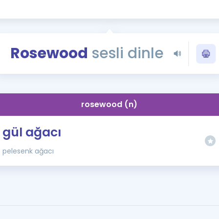
Kampanyalar
Eğitim ve Kitaplar
Blog
Rosewood
sesli dinle
YDS - YÖKDİL Tüm S
İngilizce Gram
İngilizce Gramer
rosewood (n)
gül ağacı
pelesenk ağacı