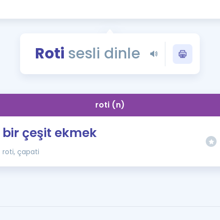
Kampanyalar
Eğitim ve Kitaplar
Blog
Roti
sesli dinle
YDS - YÖKDİL Tüm S
İngilizce Gram
İngilizce Gramer
roti (n)
bir çeşit ekmek
roti, çapati