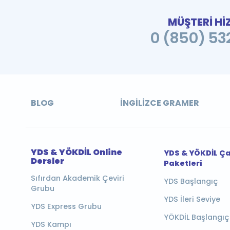
MÜŞTERİ Hİ
0 (850) 532
BLOG
İNGILIZCE GRAMER
YDS & YÖKDİL Online
YDS & YÖKDİL Ç
Dersler
Paketleri
Sıfırdan Akademik Çeviri
YDS Başlangıç
Grubu
YDS İleri Seviye
YDS Express Grubu
YÖKDİL Başlangıç
YDS Kampı