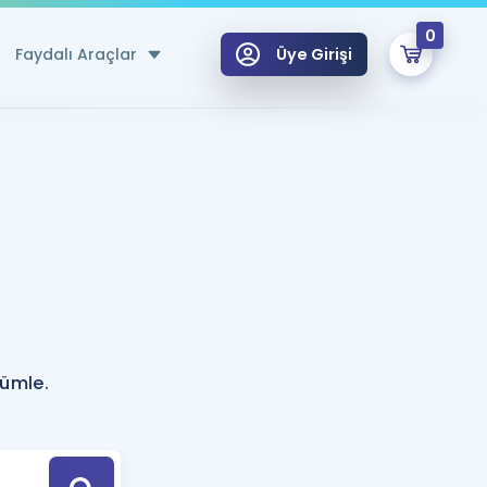
0
Faydalı Araçlar
Üye Girişi
klar
n Ücretsiz Kaynaklar
 için Özel Sözlük
Sepetin Şu An Boş.
ma
uan Hesaplama Aracı
i Hoca ile seni sınava hazırlayacak onlarca eğitim seni bekliyor!
Şifremi Hatırlamıyorum
GİRİŞ YAP
cümle.
azırlananlar için Öneriler
kvimi
ÜYE DEĞİLİM
arı Tek Takvimde