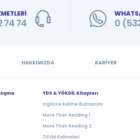
ZMETLERİ
WHATSA
 74 74
0 (53
HAKKIMIZDA
KARIYER
alışma
YDS & YÖKDİL Kitapları
İngilizce Kelime Bulmacası
More Than Reading 1
More Than Reading 2
ÖSYM Kelimeleri