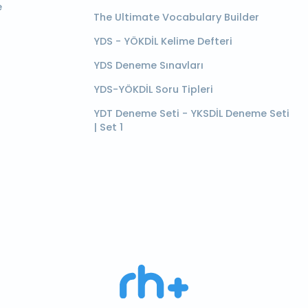
e
The Ultimate Vocabulary Builder
YDS - YÖKDİL Kelime Defteri
YDS Deneme Sınavları
YDS-YÖKDİL Soru Tipleri
YDT Deneme Seti - YKSDİL Deneme Seti
| Set 1