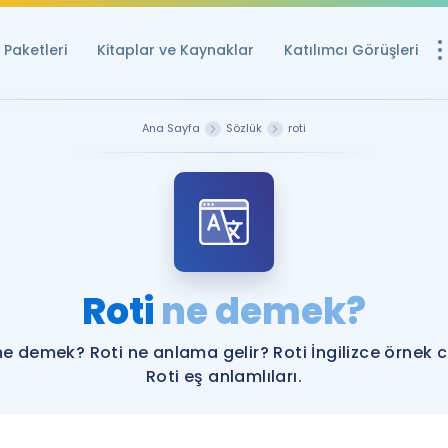
Paketleri
Kitaplar ve Kaynaklar
Katılımcı Görüşleri
Ücretsiz Kayna
Ana Sayfa
Sözlük
roti
YDS ve YÖKDİL içi
Sözlük
İngilizce Sınavları
Puan Hesapla
Roti
ne demek?
YDS ve YÖKDİL P
Remz
Rehberlik Aracı
ne demek? Roti ne anlama gelir? Roti İngilizce örnek 
YDS ve YÖKDİL'e H
Roti eş anlamlıları.
ÖSYM Sınav Ta
Tüm ÖSYM Sınavl