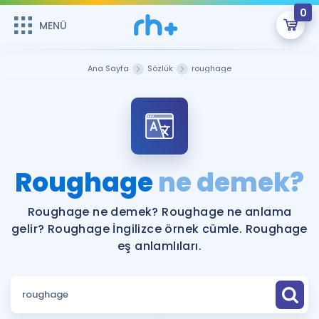
0
MENÜ
MENÜ
Üye Girişi
Ana Sayfa
Sözlük
roughage
Online Dersler
Sepetin Şu An Boş.
Çalışma Paketleri
Remzi Hoca ile seni sınava hazırlayacak onlarca eğitim seni
bekliyor!
Kitaplar ve Kaynaklar
GİRİŞ YAP
Roughage
ne demek?
Katılımcı Görüşleri
Şifremi Hatırlamıyorum
Roughage ne demek? Roughage ne anlama
gelir? Roughage İngilizce örnek cümle. Roughage
ÜYE DEĞİLİM
Faydalı Araçlar
eş anlamlıları.
Ücretsiz Kaynaklar
Blog
İngilizce Gramer
Hakkımızda
Kariyer
Sözlük
Soru & Cevap
İletişim