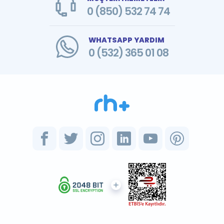
0 (850) 532 74 74
WHATSAPP YARDIM
0 (532) 365 01 08