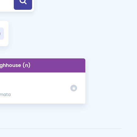
a Özel Fırsatlar
ınavlarla İlgili Haberler
er
 ve Konu Anlatımı
ghhouse (n)
şamata