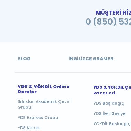
MÜŞTERİ Hİ
0 (850) 532
BLOG
İNGILIZCE GRAMER
YDS & YÖKDİL Online
YDS & YÖKDİL Ç
Dersler
Paketleri
Sıfırdan Akademik Çeviri
YDS Başlangıç
Grubu
YDS İleri Seviye
YDS Express Grubu
YÖKDİL Başlangıç
YDS Kampı