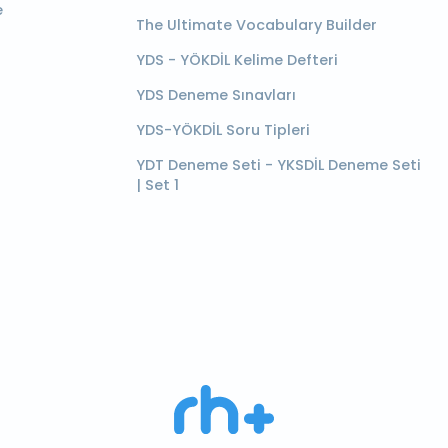
e
The Ultimate Vocabulary Builder
YDS - YÖKDİL Kelime Defteri
YDS Deneme Sınavları
YDS-YÖKDİL Soru Tipleri
YDT Deneme Seti - YKSDİL Deneme Seti
| Set 1