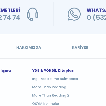
ZMETLERİ
WHATSA
 74 74
0 (53
HAKKIMIZDA
KARIYER
alışma
YDS & YÖKDİL Kitapları
İngilizce Kelime Bulmacası
More Than Reading 1
More Than Reading 2
ÖSYM Kelimeleri