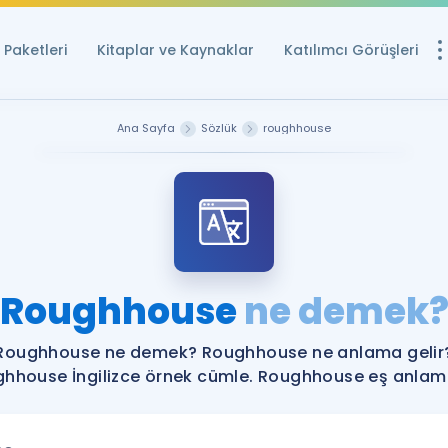
Paketleri
Kitaplar ve Kaynaklar
Katılımcı Görüşleri
Ücretsiz Kayna
Ana Sayfa
Sözlük
roughhouse
YDS ve YÖKDİL içi
Sözlük
İngilizce Sınavları
Puan Hesapla
Roughhouse
ne demek
YDS ve YÖKDİL P
Remz
Rehberlik Aracı
Roughhouse ne demek? Roughhouse ne anlama gelir
YDS ve YÖKDİL'e H
hhouse İngilizce örnek cümle. Roughhouse eş anlamlı
ÖSYM Sınav Ta
Tüm ÖSYM Sınavl