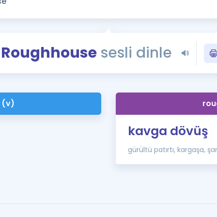
Kampanyalar
Eğitim ve Kitaplar
Blog
Roughhouse
sesli dinle
YDS - YÖKDİL Tüm S
İngilizce Gram
İngilizce Gramer
 (v)
rou
kavga dövüş
gürültü patırtı, kargaşa, 