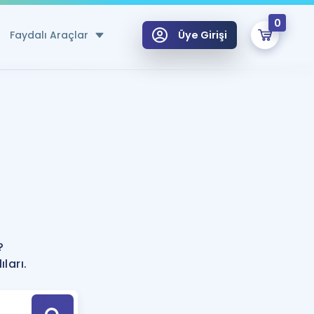
0
Faydalı Araçlar
Üye Girişi
klar
n Ücretsiz Kaynaklar
 için Özel Sözlük
Sepetin Şu An Boş.
ma
?
uan Hesaplama Aracı
i Hoca ile seni sınava hazırlayacak onlarca eğitim seni bekliyor!
Şifremi Hatırlamıyorum
GİRİŞ YAP
?
azırlananlar için Öneriler
ları.
kvimi
ÜYE DEĞİLİM
arı Tek Takvimde