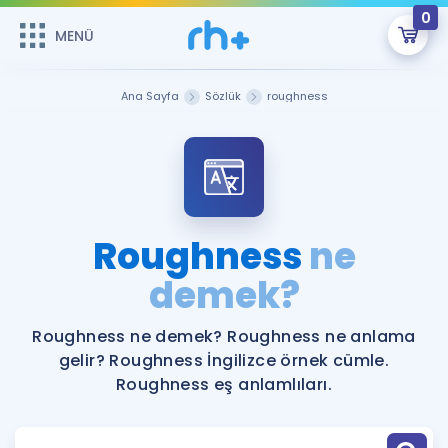
0
MENÜ
MENÜ
Üye Girişi
Ana Sayfa
Sözlük
roughness
Online Dersler
Sepetin Şu An Boş.
Çalışma Paketleri
Remzi Hoca ile seni sınava hazırlayacak onlarca eğitim seni
bekliyor!
Kitaplar ve Kaynaklar
GİRİŞ YAP
Roughness
ne
Katılımcı Görüşleri
demek?
Şifremi Hatırlamıyorum
ÜYE DEĞİLİM
Faydalı Araçlar
Roughness ne demek? Roughness ne anlama
gelir? Roughness İngilizce örnek cümle.
Ücretsiz Kaynaklar
Blog
İngilizce Gramer
Roughness eş anlamlıları.
Hakkımızda
Kariyer
Sözlük
Soru & Cevap
İletişim