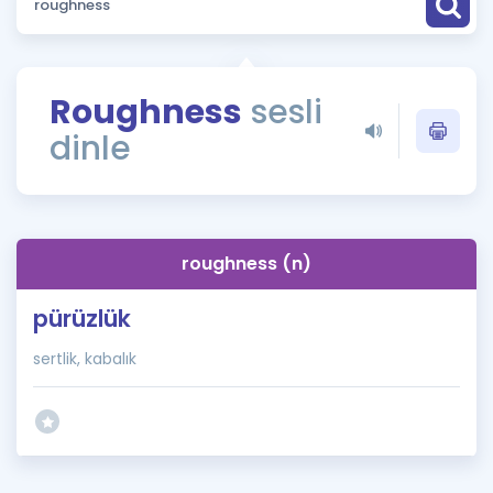
Puan Hesaplama
Rehberlik Aracı
Roughness
sesli
ÖSYM Sınav Takvimi
dinle
Kampanyalar
Blog
roughness (n)
İngilizce Gramer
pürüzlük
sertlik, kabalık