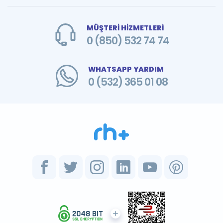
MÜŞTERİ HİZMETLERİ
0 (850) 532 74 74
WHATSAPP YARDIM
0 (532) 365 01 08