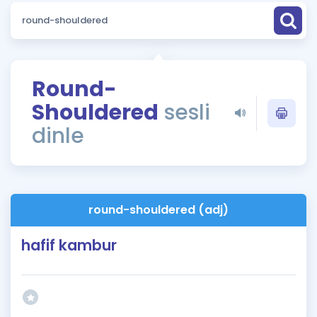
Puan Hesaplama
Rehberlik Aracı
ÖSYM Sınav Takvimi
Round-
Shouldered
sesli
Kampanyalar
dinle
Blog
İngilizce Gramer
round-shouldered (adj)
hafif kambur