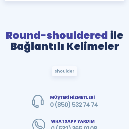
Round-shouldered
ile
Bağlantılı Kelimeler
shoulder
MÜŞTERİ HİZMETLERİ
0 (850) 532 74 74
WHATSAPP YARDIM
0 (532) 365 01 08