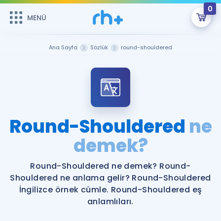
0
MENÜ
MENÜ
Üye Girişi
Ana Sayfa
Sözlük
round-shouldered
Online Dersler
Sepetin Şu An Boş.
Çalışma Paketleri
Remzi Hoca ile seni sınava hazırlayacak onlarca eğitim seni
bekliyor!
Kitaplar ve Kaynaklar
GİRİŞ YAP
Round-Shouldered
ne
Katılımcı Görüşleri
demek?
Şifremi Hatırlamıyorum
ÜYE DEĞİLİM
Faydalı Araçlar
Round-Shouldered ne demek? Round-
Shouldered ne anlama gelir? Round-Shouldered
Ücretsiz Kaynaklar
Blog
İngilizce Gramer
İngilizce örnek cümle. Round-Shouldered eş
anlamlıları.
Hakkımızda
Kariyer
Sözlük
Soru & Cevap
İletişim