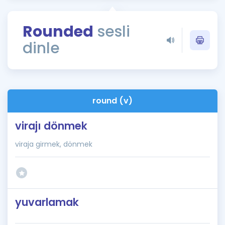
Puan Hesaplama
Rounded
sesli
Rehberlik Aracı
dinle
ÖSYM Sınav Takvimi
Kampanyalar
Blog
round (v)
İngilizce Gramer
virajı dönmek
viraja girmek, dönmek
yuvarlamak