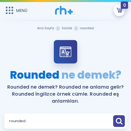
0
MENÜ
MENÜ
Üye Girişi
Ana Sayfa
Sözlük
rounded
Online Dersler
Sepetin Şu An Boş.
Çalışma Paketleri
Remzi Hoca ile seni sınava hazırlayacak onlarca eğitim seni
bekliyor!
Kitaplar ve Kaynaklar
GİRİŞ YAP
Rounded
ne demek?
Katılımcı Görüşleri
Şifremi Hatırlamıyorum
Rounded ne demek? Rounded ne anlama gelir?
Rounded İngilizce örnek cümle. Rounded eş
ÜYE DEĞİLİM
Faydalı Araçlar
anlamlıları.
Ücretsiz Kaynaklar
Blog
İngilizce Gramer
Hakkımızda
Kariyer
Sözlük
Soru & Cevap
İletişim