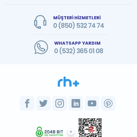
MÜŞTERİ HİZMETLERİ
0 (850) 532 74 74
WHATSAPP YARDIM
0 (532) 365 01 08