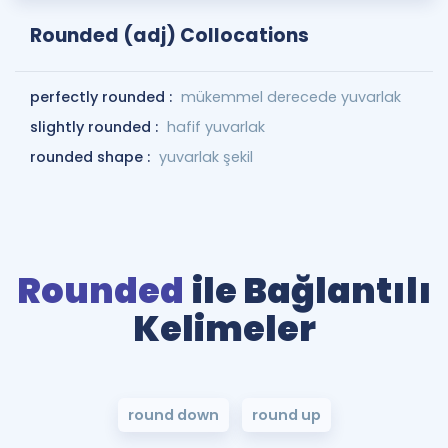
Rounded (adj) Collocations
perfectly rounded :
mükemmel derecede yuvarlak
slightly rounded :
hafif yuvarlak
rounded shape :
yuvarlak şekil
Rounded
ile Bağlantılı
Kelimeler
round down
round up