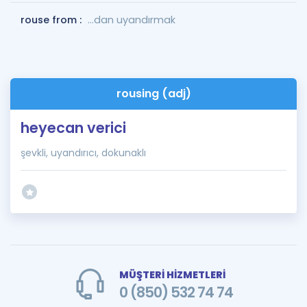
rouse from :
...dan uyandırmak
rousing (adj)
heyecan verici
şevkli, uyandırıcı, dokunaklı
MÜŞTERİ HİZMETLERİ
0 (850) 532 74 74