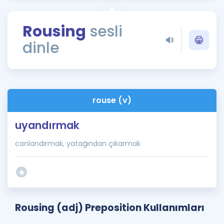
Puan Hesaplama
Rousing
sesli
Rehberlik Aracı
dinle
ÖSYM Sınav Takvimi
Kampanyalar
Blog
rouse (v)
İngilizce Gramer
uyandırmak
canlandırmak, yatağından çıkarmak
Rousing (adj) Preposition Kullanımları