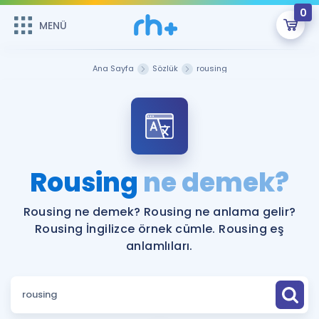
0
MENÜ
MENÜ
Üye Girişi
Ana Sayfa
Sözlük
rousing
Online Dersler
Sepetin Şu An Boş.
Çalışma Paketleri
Remzi Hoca ile seni sınava hazırlayacak onlarca eğitim seni
bekliyor!
Kitaplar ve Kaynaklar
GİRİŞ YAP
Rousing
ne demek?
Katılımcı Görüşleri
Şifremi Hatırlamıyorum
Rousing ne demek? Rousing ne anlama gelir?
Rousing İngilizce örnek cümle. Rousing eş
ÜYE DEĞİLİM
Faydalı Araçlar
anlamlıları.
Ücretsiz Kaynaklar
Blog
İngilizce Gramer
Hakkımızda
Kariyer
Sözlük
Soru & Cevap
İletişim