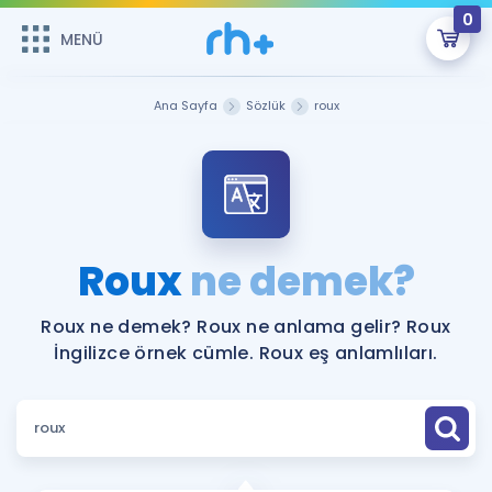
0
MENÜ
MENÜ
Üye Girişi
Ana Sayfa
Sözlük
roux
Online Dersler
Sepetin Şu An Boş.
Çalışma Paketleri
Remzi Hoca ile seni sınava hazırlayacak onlarca eğitim seni
bekliyor!
Kitaplar ve Kaynaklar
GİRİŞ YAP
Roux
ne demek?
Katılımcı Görüşleri
Şifremi Hatırlamıyorum
Roux ne demek? Roux ne anlama gelir? Roux
İngilizce örnek cümle. Roux eş anlamlıları.
ÜYE DEĞİLİM
Faydalı Araçlar
Ücretsiz Kaynaklar
Blog
İngilizce Gramer
Hakkımızda
Kariyer
Sözlük
Soru & Cevap
İletişim