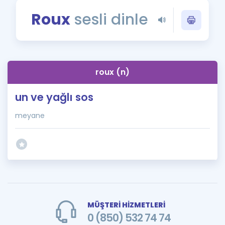
Puan Hesaplama
Roux
sesli dinle
Rehberlik Aracı
ÖSYM Sınav Takvimi
roux (n)
Kampanyalar
un ve yağlı sos
Blog
meyane
İngilizce Gramer
MÜŞTERİ HİZMETLERİ
0 (850) 532 74 74