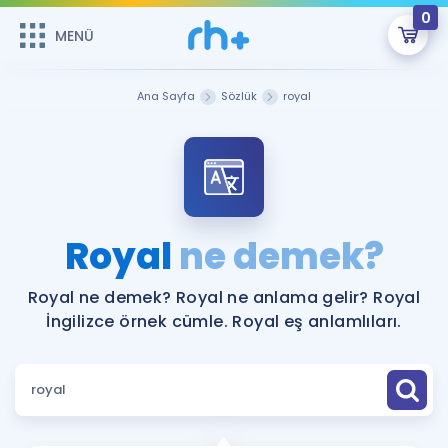
0
MENÜ
MENÜ
Üye Girişi
Ana Sayfa
Sözlük
royal
Online Dersler
Sepetin Şu An Boş.
Çalışma Paketleri
Remzi Hoca ile seni sınava hazırlayacak onlarca eğitim seni
bekliyor!
Kitaplar ve Kaynaklar
GİRİŞ YAP
Royal
ne demek?
Katılımcı Görüşleri
Şifremi Hatırlamıyorum
Royal ne demek? Royal ne anlama gelir? Royal
İngilizce örnek cümle. Royal eş anlamlıları.
ÜYE DEĞİLİM
Faydalı Araçlar
Ücretsiz Kaynaklar
Blog
İngilizce Gramer
Hakkımızda
Kariyer
Sözlük
Soru & Cevap
İletişim