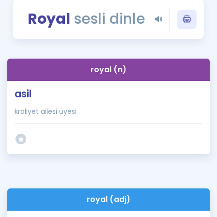
Puan Hesaplama
Royal
sesli dinle
Rehberlik Aracı
ÖSYM Sınav Takvimi
royal (n)
Kampanyalar
asil
Blog
kraliyet ailesi üyesi
İngilizce Gramer
royal (adj)