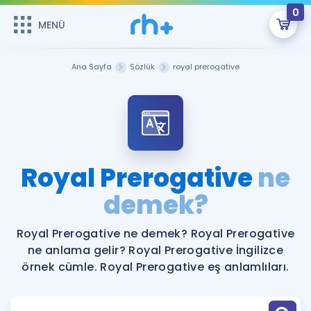
0
MENÜ
MENÜ
Üye Girişi
Ana Sayfa
Sözlük
royal prerogative
Online Dersler
Sepetin Şu An Boş.
Çalışma Paketleri
Remzi Hoca ile seni sınava hazırlayacak onlarca eğitim seni
bekliyor!
Kitaplar ve Kaynaklar
GİRİŞ YAP
Royal Prerogative
ne
Katılımcı Görüşleri
demek?
Şifremi Hatırlamıyorum
ÜYE DEĞİLİM
Faydalı Araçlar
Royal Prerogative ne demek? Royal Prerogative
ne anlama gelir? Royal Prerogative İngilizce
Ücretsiz Kaynaklar
Blog
İngilizce Gramer
örnek cümle. Royal Prerogative eş anlamlıları.
Hakkımızda
Kariyer
Sözlük
Soru & Cevap
İletişim