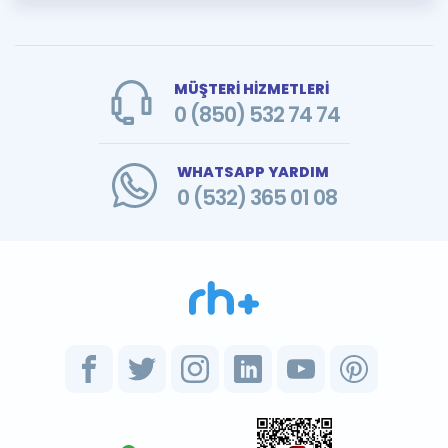
MÜŞTERİ HİZMETLERİ
0 (850) 532 74 74
WHATSAPP YARDIM
0 (532) 365 01 08