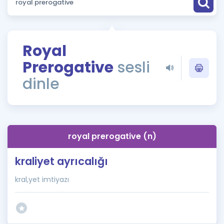
Puan Hesaplama
Rehberlik Aracı
Royal
ÖSYM Sınav Takvimi
Prerogative
sesli
Kampanyalar
dinle
Blog
İngilizce Gramer
royal prerogative (n)
kraliyet ayrıcalığı
kral,yet imtiyazı