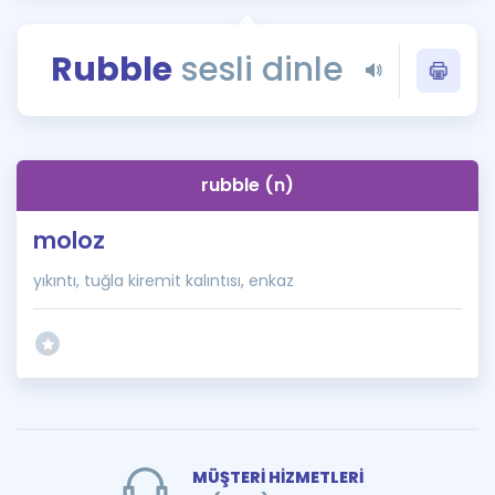
Puan Hesaplama
Rubble
sesli dinle
Rehberlik Aracı
ÖSYM Sınav Takvimi
Kampanyalar
rubble (n)
Blog
moloz
İngilizce Gramer
yıkıntı, tuğla kiremit kalıntısı, enkaz
MÜŞTERİ HİZMETLERİ