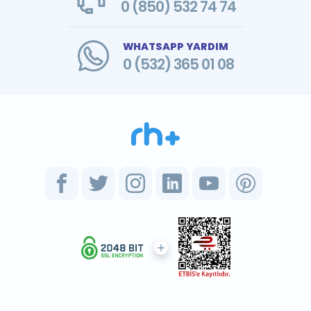
0 (850) 532 74 74
WHATSAPP YARDIM
0 (532) 365 01 08