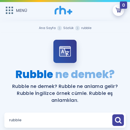
0
MENÜ
MENÜ
Üye Girişi
Ana Sayfa
Sözlük
rubble
Online Dersler
Sepetin Şu An Boş.
Çalışma Paketleri
Remzi Hoca ile seni sınava hazırlayacak onlarca eğitim seni
bekliyor!
Kitaplar ve Kaynaklar
GİRİŞ YAP
Rubble
ne demek?
Katılımcı Görüşleri
Şifremi Hatırlamıyorum
Rubble ne demek? Rubble ne anlama gelir?
Rubble İngilizce örnek cümle. Rubble eş
ÜYE DEĞİLİM
Faydalı Araçlar
anlamlıları.
Ücretsiz Kaynaklar
Blog
İngilizce Gramer
Hakkımızda
Kariyer
Sözlük
Soru & Cevap
İletişim