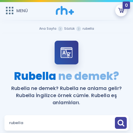
0
MENÜ
MENÜ
Üye Girişi
Ana Sayfa
Sözlük
rubella
Online Dersler
Sepetin Şu An Boş.
Çalışma Paketleri
Remzi Hoca ile seni sınava hazırlayacak onlarca eğitim seni
bekliyor!
Kitaplar ve Kaynaklar
GİRİŞ YAP
Rubella
ne demek?
Katılımcı Görüşleri
Şifremi Hatırlamıyorum
Rubella ne demek? Rubella ne anlama gelir?
Rubella İngilizce örnek cümle. Rubella eş
ÜYE DEĞİLİM
Faydalı Araçlar
anlamlıları.
Ücretsiz Kaynaklar
Blog
İngilizce Gramer
Hakkımızda
Kariyer
Sözlük
Soru & Cevap
İletişim