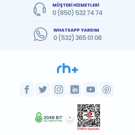
MÜŞTERİ HİZMETLERİ
0 (850) 532 74 74
WHATSAPP YARDIM
0 (532) 365 01 08