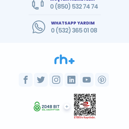
0 (850) 532 74 74
WHATSAPP YARDIM
0 (532) 365 01 08