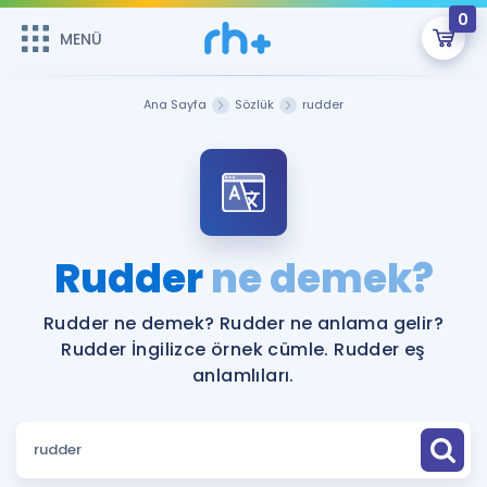
0
MENÜ
MENÜ
Üye Girişi
Ana Sayfa
Sözlük
rudder
Online Dersler
Sepetin Şu An Boş.
Çalışma Paketleri
Remzi Hoca ile seni sınava hazırlayacak onlarca eğitim seni
bekliyor!
Kitaplar ve Kaynaklar
GİRİŞ YAP
Rudder
ne demek?
Katılımcı Görüşleri
Şifremi Hatırlamıyorum
Rudder ne demek? Rudder ne anlama gelir?
Rudder İngilizce örnek cümle. Rudder eş
ÜYE DEĞİLİM
Faydalı Araçlar
anlamlıları.
Ücretsiz Kaynaklar
Blog
İngilizce Gramer
Hakkımızda
Kariyer
Sözlük
Soru & Cevap
İletişim