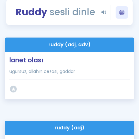
Puan Hesaplama
Ruddy
sesli dinle
Rehberlik Aracı
ÖSYM Sınav Takvimi
ruddy (adj, adv)
Kampanyalar
lanet olası
Blog
uğursuz, allahın cezası, gaddar
İngilizce Gramer
ruddy (adj)