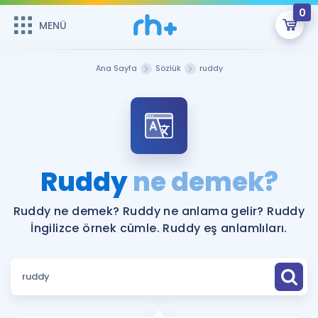
0
MENÜ
MENÜ
Üye Girişi
Ana Sayfa
Sözlük
ruddy
Online Dersler
Sepetin Şu An Boş.
Çalışma Paketleri
Remzi Hoca ile seni sınava hazırlayacak onlarca eğitim seni
bekliyor!
Kitaplar ve Kaynaklar
GİRİŞ YAP
Ruddy
ne demek?
Katılımcı Görüşleri
Şifremi Hatırlamıyorum
Ruddy ne demek? Ruddy ne anlama gelir? Ruddy
İngilizce örnek cümle. Ruddy eş anlamlıları.
ÜYE DEĞİLİM
Faydalı Araçlar
Ücretsiz Kaynaklar
Blog
İngilizce Gramer
Hakkımızda
Kariyer
Sözlük
Soru & Cevap
İletişim