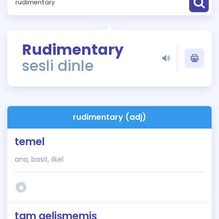
Puan Hesaplama
Rehberlik Aracı
Rudimentary
ÖSYM Sınav Takvimi
sesli dinle
Kampanyalar
Blog
rudimentary (adj)
İngilizce Gramer
temel
ana, basit, ilkel
tam gelişmemiş