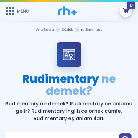
0
MENÜ
MENÜ
Üye Girişi
Ana Sayfa
Sözlük
rudimentary
Online Dersler
Sepetin Şu An Boş.
Çalışma Paketleri
Remzi Hoca ile seni sınava hazırlayacak onlarca eğitim seni
bekliyor!
Kitaplar ve Kaynaklar
GİRİŞ YAP
Rudimentary
ne
Katılımcı Görüşleri
demek?
Şifremi Hatırlamıyorum
ÜYE DEĞİLİM
Faydalı Araçlar
Rudimentary ne demek? Rudimentary ne anlama
gelir? Rudimentary İngilizce örnek cümle.
Ücretsiz Kaynaklar
Blog
İngilizce Gramer
Rudimentary eş anlamlıları.
Hakkımızda
Kariyer
Sözlük
Soru & Cevap
İletişim