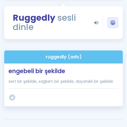
Puan Hesaplama
Ruggedly
sesli
Rehberlik Aracı
dinle
ÖSYM Sınav Takvimi
Kampanyalar
Blog
ruggedly (adv)
İngilizce Gramer
engebeli bir şekilde
sert bir şekilde, sağlam bir şekilde, dayanıklı bir şekilde