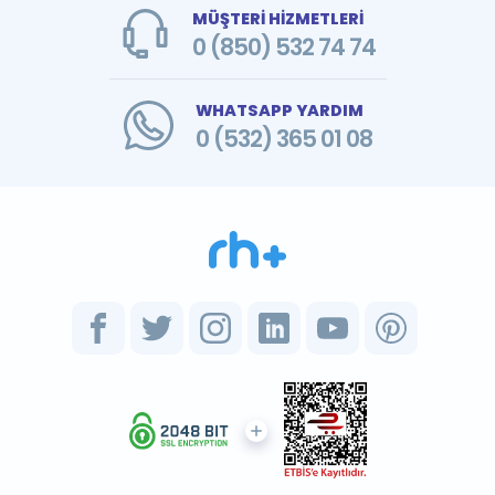
MÜŞTERİ HİZMETLERİ
0 (850) 532 74 74
WHATSAPP YARDIM
0 (532) 365 01 08