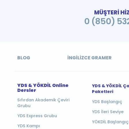
MÜŞTERİ Hİ
0 (850) 532
BLOG
İNGILIZCE GRAMER
YDS & YÖKDİL Online
YDS & YÖKDİL Ç
Dersler
Paketleri
Sıfırdan Akademik Çeviri
YDS Başlangıç
Grubu
YDS İleri Seviye
YDS Express Grubu
YÖKDİL Başlangıç
YDS Kampı