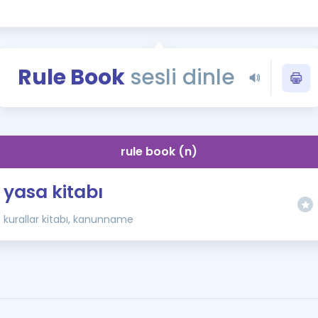
Kampanyalar
Eğitim ve Kitaplar
Blog
Rule Book
sesli dinle
YDS - YÖKDİL Tüm S
İngilizce Gram
İngilizce Gramer
rule book (n)
yasa kitabı
kurallar kitabı, kanunname