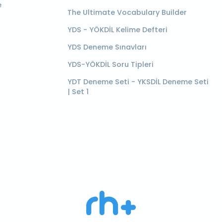
e
The Ultimate Vocabulary Builder
YDS - YÖKDİL Kelime Defteri
YDS Deneme Sınavları
YDS-YÖKDİL Soru Tipleri
YDT Deneme Seti - YKSDİL Deneme Seti
| Set 1