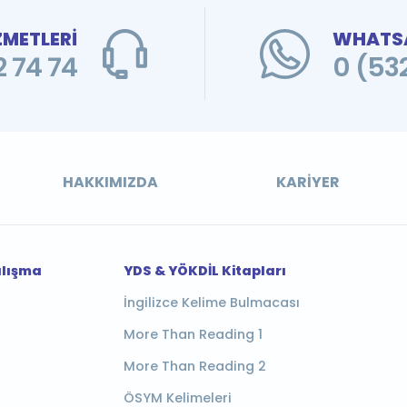
ZMETLERİ
WHATSA
 74 74
0 (53
HAKKIMIZDA
KARIYER
alışma
YDS & YÖKDİL Kitapları
İngilizce Kelime Bulmacası
More Than Reading 1
More Than Reading 2
ÖSYM Kelimeleri