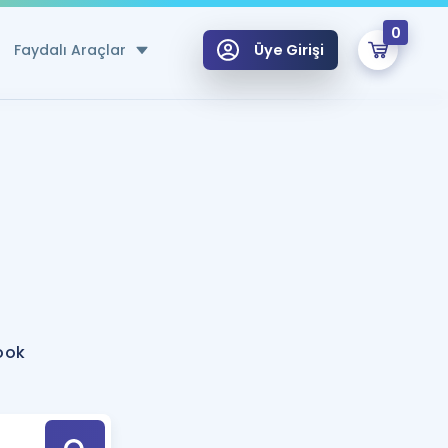
0
Faydalı Araçlar
Üye Girişi
klar
n Ücretsiz Kaynaklar
 için Özel Sözlük
Sepetin Şu An Boş.
ma
uan Hesaplama Aracı
i Hoca ile seni sınava hazırlayacak onlarca eğitim seni bekliyor!
Şifremi Hatırlamıyorum
GİRİŞ YAP
ook
azırlananlar için Öneriler
kvimi
ÜYE DEĞİLİM
arı Tek Takvimde