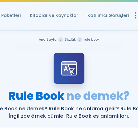
Paketleri
Kitaplar ve Kaynaklar
Katılımcı Görüşleri
Ücretsiz Kayna
Ana Sayfa
Sözlük
rule book
YDS ve YÖKDİL içi
Sözlük
İngilizce Sınavları
Puan Hesapla
Rule Book
ne demek?
YDS ve YÖKDİL P
Remz
Rehberlik Aracı
le Book ne demek? Rule Book ne anlama gelir? Rule B
YDS ve YÖKDİL'e H
İngilizce örnek cümle. Rule Book eş anlamlıları.
ÖSYM Sınav Ta
Tüm ÖSYM Sınavl