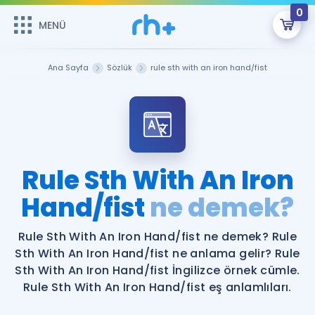
0
MENÜ
MENÜ
Üye Girişi
Ana Sayfa
Sözlük
rule sth with an iron hand/fist
Online Dersler
Sepetin Şu An Boş.
Çalışma Paketleri
Remzi Hoca ile seni sınava hazırlayacak onlarca eğitim seni
bekliyor!
Kitaplar ve Kaynaklar
GİRİŞ YAP
Rule Sth With An Iron
Katılımcı Görüşleri
Hand/fist
ne demek?
Şifremi Hatırlamıyorum
ÜYE DEĞİLİM
Faydalı Araçlar
Rule Sth With An Iron Hand/fist ne demek? Rule
Sth With An Iron Hand/fist ne anlama gelir? Rule
Ücretsiz Kaynaklar
Blog
İngilizce Gramer
Sth With An Iron Hand/fist İngilizce örnek cümle.
Rule Sth With An Iron Hand/fist eş anlamlıları.
Hakkımızda
Kariyer
Sözlük
Soru & Cevap
İletişim