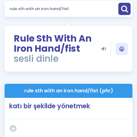
Puan Hesaplama
Rehberlik Aracı
ÖSYM Sınav Takvimi
Rule Sth With An
Iron Hand/fist
Kampanyalar
sesli dinle
Blog
İngilizce Gramer
rule sth with an iron hand/fist (phr)
katı bir şekilde yönetmek