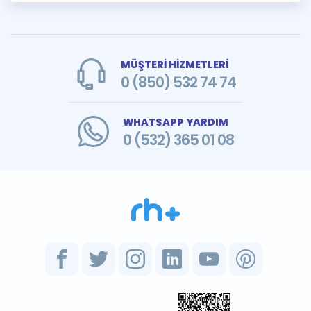
MÜŞTERİ HİZMETLERİ
0 (850) 532 74 74
WHATSAPP YARDIM
0 (532) 365 01 08