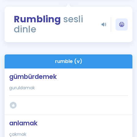
Puan Hesaplama
Rumbling
sesli
Rehberlik Aracı
dinle
ÖSYM Sınav Takvimi
Kampanyalar
Blog
rumble (v)
İngilizce Gramer
gümbürdemek
guruldamak
anlamak
çakmak