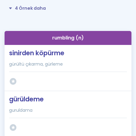
4 Örnek daha
rumbling (n)
sinirden köpürme
gürültü çıkarma, gürleme
gürüldeme
guruldama