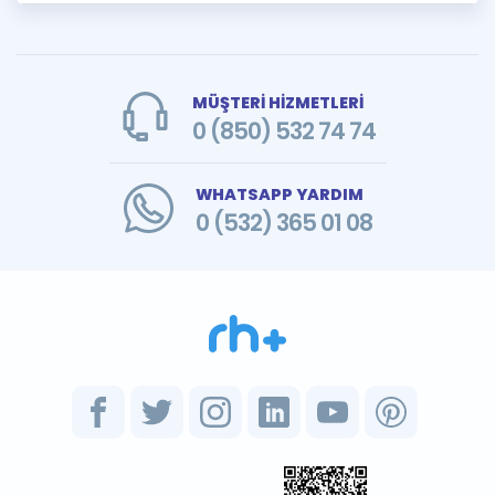
MÜŞTERİ HİZMETLERİ
0 (850) 532 74 74
WHATSAPP YARDIM
0 (532) 365 01 08