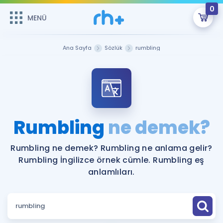
0
MENÜ
MENÜ
Üye Girişi
Ana Sayfa
Sözlük
rumbling
Online Dersler
Sepetin Şu An Boş.
Çalışma Paketleri
Remzi Hoca ile seni sınava hazırlayacak onlarca eğitim seni
bekliyor!
Kitaplar ve Kaynaklar
GİRİŞ YAP
Rumbling
ne demek?
Katılımcı Görüşleri
Şifremi Hatırlamıyorum
Rumbling ne demek? Rumbling ne anlama gelir?
Rumbling İngilizce örnek cümle. Rumbling eş
ÜYE DEĞİLİM
Faydalı Araçlar
anlamlıları.
Ücretsiz Kaynaklar
Blog
İngilizce Gramer
Hakkımızda
Kariyer
Sözlük
Soru & Cevap
İletişim