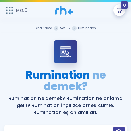
0
MENÜ
MENÜ
Üye Girişi
Ana Sayfa
Sözlük
rumination
Online Dersler
Sepetin Şu An Boş.
Çalışma Paketleri
Remzi Hoca ile seni sınava hazırlayacak onlarca eğitim seni
bekliyor!
Kitaplar ve Kaynaklar
GİRİŞ YAP
Rumination
ne
Katılımcı Görüşleri
demek?
Şifremi Hatırlamıyorum
ÜYE DEĞİLİM
Faydalı Araçlar
Rumination ne demek? Rumination ne anlama
gelir? Rumination İngilizce örnek cümle.
Ücretsiz Kaynaklar
Blog
İngilizce Gramer
Rumination eş anlamlıları.
Hakkımızda
Kariyer
Sözlük
Soru & Cevap
İletişim