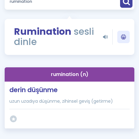
Puan Hesaplama
Rehberlik Aracı
Rumination
sesli
ÖSYM Sınav Takvimi
dinle
Kampanyalar
Blog
rumination (n)
İngilizce Gramer
derin düşünme
uzun uzadıya düşünme, zihinsel geviş (getirme)