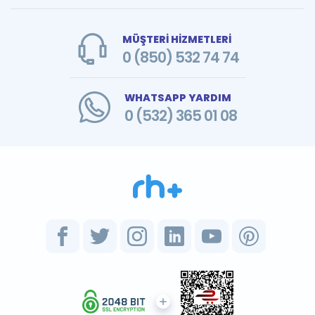
MÜŞTERİ HİZMETLERİ
0 (850) 532 74 74
WHATSAPP YARDIM
0 (532) 365 01 08