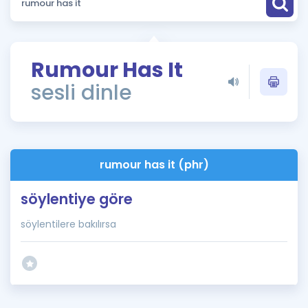
Puan Hesaplama
Rehberlik Aracı
Rumour Has It
ÖSYM Sınav Takvimi
sesli dinle
Kampanyalar
Blog
rumour has it (phr)
İngilizce Gramer
söylentiye göre
söylentilere bakılırsa