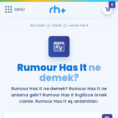
0
MENÜ
MENÜ
Üye Girişi
Ana Sayfa
Sözlük
rumour has it
Online Dersler
Sepetin Şu An Boş.
Çalışma Paketleri
Remzi Hoca ile seni sınava hazırlayacak onlarca eğitim seni
bekliyor!
Kitaplar ve Kaynaklar
GİRİŞ YAP
Rumour Has It
ne
Katılımcı Görüşleri
demek?
Şifremi Hatırlamıyorum
ÜYE DEĞİLİM
Faydalı Araçlar
Rumour Has It ne demek? Rumour Has It ne
anlama gelir? Rumour Has It İngilizce örnek
Ücretsiz Kaynaklar
Blog
İngilizce Gramer
cümle. Rumour Has It eş anlamlıları.
Hakkımızda
Kariyer
Sözlük
Soru & Cevap
İletişim