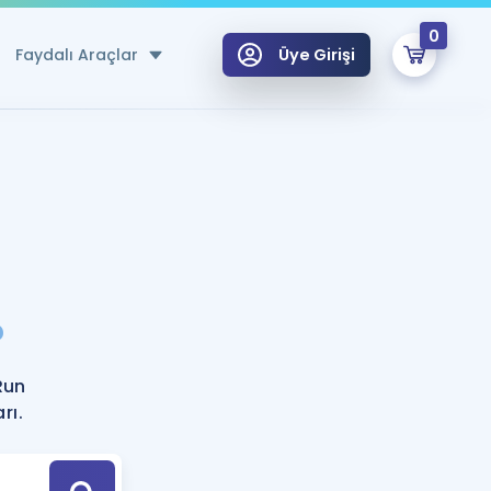
0
Faydalı Araçlar
Üye Girişi
klar
n Ücretsiz Kaynaklar
 için Özel Sözlük
Sepetin Şu An Boş.
ma
?
uan Hesaplama Aracı
i Hoca ile seni sınava hazırlayacak onlarca eğitim seni bekliyor!
Şifremi Hatırlamıyorum
GİRİŞ YAP
Run
azırlananlar için Öneriler
rı.
kvimi
ÜYE DEĞİLİM
arı Tek Takvimde