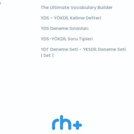
e
The Ultimate Vocabulary Builder
YDS - YÖKDİL Kelime Defteri
YDS Deneme Sınavları
YDS-YÖKDİL Soru Tipleri
YDT Deneme Seti - YKSDİL Deneme Seti
| Set 1