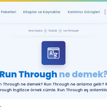
Paketleri
Kitaplar ve Kaynaklar
Katılımcı Görüşleri
Ücretsiz Kayna
Ana Sayfa
Sözlük
run through
YDS ve YÖKDİL içi
Sözlük
İngilizce Sınavları
Puan Hesapla
Run Through
ne demek
YDS ve YÖKDİL P
Remz
Rehberlik Aracı
n Through ne demek? Run Through ne anlama gelir? 
YDS ve YÖKDİL'e H
rough İngilizce örnek cümle. Run Through eş anlamlıla
ÖSYM Sınav Ta
Tüm ÖSYM Sınavl