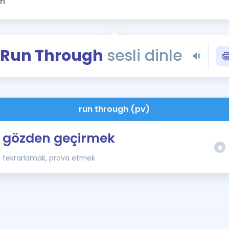
Kampanyalar
Eğitim ve Kitaplar
Blog
Run Through
sesli dinle
YDS - YÖKDİL Tüm S
İngilizce Gram
İngilizce Gramer
run through (pv)
gözden geçirmek
tekrarlamak, prova etmek