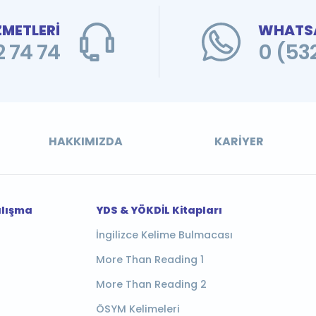
ZMETLERİ
WHATSA
 74 74
0 (53
HAKKIMIZDA
KARIYER
alışma
YDS & YÖKDİL Kitapları
İngilizce Kelime Bulmacası
More Than Reading 1
More Than Reading 2
ÖSYM Kelimeleri