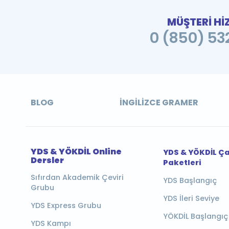
MÜŞTERİ Hİ
0 (850) 532
BLOG
İNGILIZCE GRAMER
YDS & YÖKDİL Online
YDS & YÖKDİL Ç
Dersler
Paketleri
Sıfırdan Akademik Çeviri
YDS Başlangıç
Grubu
YDS İleri Seviye
YDS Express Grubu
YÖKDİL Başlangıç
YDS Kampı