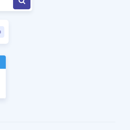
a Özel Fırsatlar
ınavlarla İlgili Haberler
er
 ve Konu Anlatımı