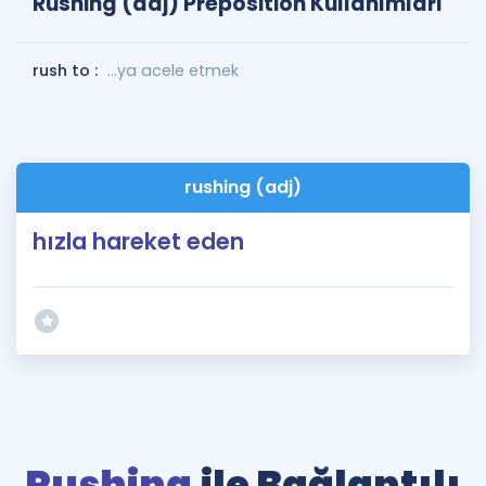
Rushing (adj) Preposition Kullanımları
rush to :
...ya acele etmek
rushing (adj)
hızla hareket eden
Rushing
ile Bağlantılı