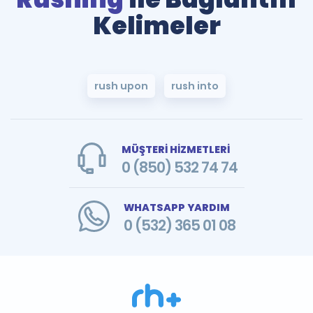
Kelimeler
rush upon
rush into
MÜŞTERİ HİZMETLERİ
0 (850) 532 74 74
WHATSAPP YARDIM
0 (532) 365 01 08