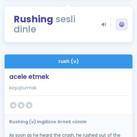
Puan Hesaplama
Rushing
sesli
Rehberlik Aracı
dinle
ÖSYM Sınav Takvimi
Kampanyalar
Blog
rush (v)
İngilizce Gramer
acele etmek
koşuşturmak
Rushing (v) ingilizce örnek cümle
As soon as he heard the crash, he rushed out of the