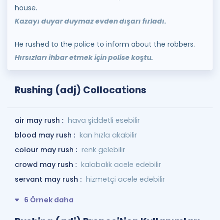
house.
Kazayı duyar duymaz evden dışarı fırladı.
He rushed to the police to inform about the robbers.
Hırsızları ihbar etmek için polise koştu.
Rushing (adj) Collocations
air may rush :
hava şiddetli esebilir
blood may rush :
kan hızla akabilir
colour may rush :
renk gelebilir
crowd may rush :
kalabalık acele edebilir
servant may rush :
hizmetçi acele edebilir
6 Örnek daha