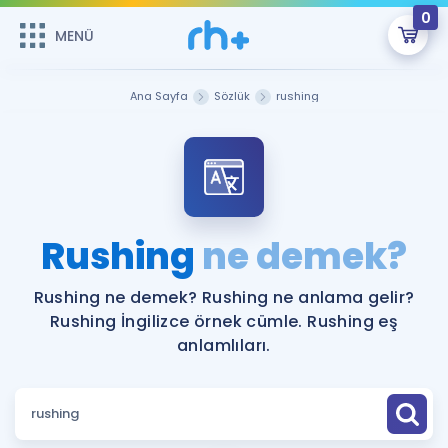
0
MENÜ
MENÜ
Üye Girişi
Ana Sayfa
Sözlük
rushing
Online Dersler
Sepetin Şu An Boş.
Çalışma Paketleri
Remzi Hoca ile seni sınava hazırlayacak onlarca eğitim seni
bekliyor!
Kitaplar ve Kaynaklar
GİRİŞ YAP
Rushing
ne demek?
Katılımcı Görüşleri
Şifremi Hatırlamıyorum
Rushing ne demek? Rushing ne anlama gelir?
Rushing İngilizce örnek cümle. Rushing eş
ÜYE DEĞİLİM
Faydalı Araçlar
anlamlıları.
Ücretsiz Kaynaklar
Blog
İngilizce Gramer
Hakkımızda
Kariyer
Sözlük
Soru & Cevap
İletişim