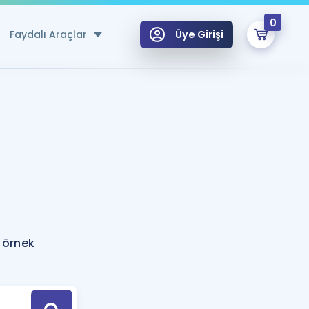
0
Faydalı Araçlar
Üye Girişi
klar
n Ücretsiz Kaynaklar
 için Özel Sözlük
Sepetin Şu An Boş.
ma
uan Hesaplama Aracı
i Hoca ile seni sınava hazırlayacak onlarca eğitim seni bekliyor!
Şifremi Hatırlamıyorum
GİRİŞ YAP
 örnek
azırlananlar için Öneriler
kvimi
ÜYE DEĞİLİM
arı Tek Takvimde