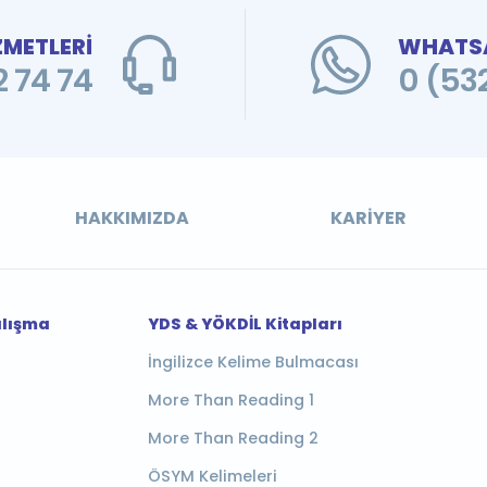
ZMETLERİ
WHATSA
 74 74
0 (53
HAKKIMIZDA
KARIYER
alışma
YDS & YÖKDİL Kitapları
İngilizce Kelime Bulmacası
More Than Reading 1
More Than Reading 2
ÖSYM Kelimeleri