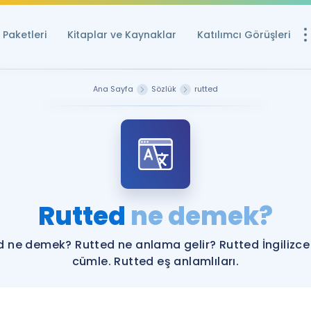
Paketleri
Kitaplar ve Kaynaklar
Katılımcı Görüşleri
Ücretsiz Kayna
Ana Sayfa
Sözlük
rutted
YDS ve YÖKDİL içi
Sözlük
İngilizce Sınavları
Puan Hesapla
Rutted
ne demek?
YDS ve YÖKDİL P
Remz
Rehberlik Aracı
d ne demek? Rutted ne anlama gelir? Rutted İngilizce
YDS ve YÖKDİL'e H
cümle. Rutted eş anlamlıları.
ÖSYM Sınav Ta
Tüm ÖSYM Sınavl