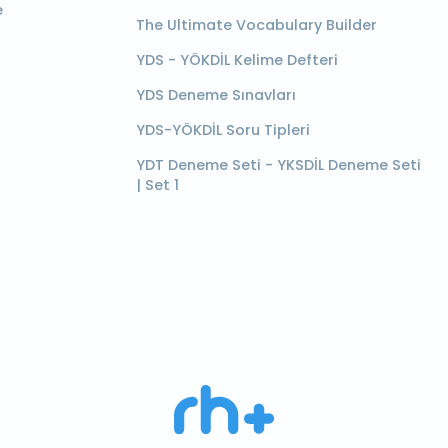
e
The Ultimate Vocabulary Builder
YDS - YÖKDİL Kelime Defteri
YDS Deneme Sınavları
YDS-YÖKDİL Soru Tipleri
YDT Deneme Seti - YKSDİL Deneme Seti
| Set 1