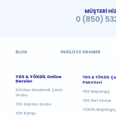
MÜŞTERİ Hİ
0 (850) 532
BLOG
İNGILIZCE GRAMER
YDS & YÖKDİL Online
YDS & YÖKDİL Ç
Dersler
Paketleri
Sıfırdan Akademik Çeviri
YDS Başlangıç
Grubu
YDS İleri Seviye
YDS Express Grubu
YÖKDİL Başlangıç
YDS Kampı