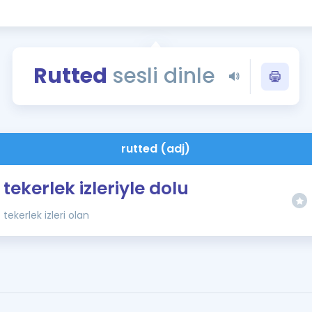
Kampanyalar
Eğitim ve Kitaplar
Blog
Rutted
sesli dinle
YDS - YÖKDİL Tüm S
İngilizce Gram
İngilizce Gramer
rutted (adj)
tekerlek izleriyle dolu
tekerlek izleri olan