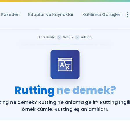
Paketleri
Kitaplar ve Kaynaklar
Katılımcı Görüşleri
Ücretsiz Kayna
Ana Sayfa
Sözlük
rutting
YDS ve YÖKDİL içi
Sözlük
İngilizce Sınavları
Puan Hesapla
Rutting
ne demek?
YDS ve YÖKDİL P
Remz
Rehberlik Aracı
ting ne demek? Rutting ne anlama gelir? Rutting İngil
YDS ve YÖKDİL'e H
örnek cümle. Rutting eş anlamlıları.
ÖSYM Sınav Ta
Tüm ÖSYM Sınavl