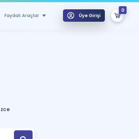
0
Faydalı Araçlar
Üye Girişi
klar
n Ücretsiz Kaynaklar
 için Özel Sözlük
Sepetin Şu An Boş.
ma
uan Hesaplama Aracı
i Hoca ile seni sınava hazırlayacak onlarca eğitim seni bekliyor!
Şifremi Hatırlamıyorum
GİRİŞ YAP
izce
azırlananlar için Öneriler
kvimi
ÜYE DEĞİLİM
arı Tek Takvimde