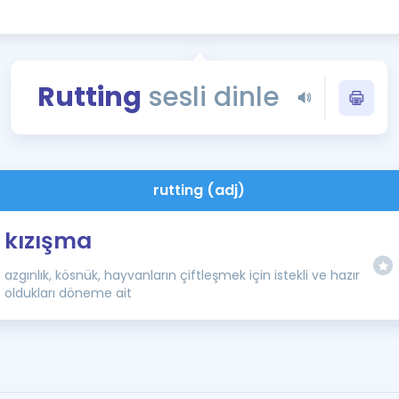
Kampanyalar
Eğitim ve Kitaplar
Blog
Rutting
sesli dinle
YDS - YÖKDİL Tüm S
İngilizce Gram
İngilizce Gramer
rutting (adj)
kızışma
azgınlık, kösnük, hayvanların çiftleşmek için istekli ve hazır
oldukları döneme ait