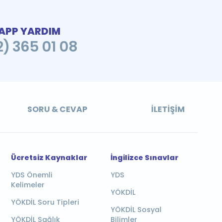
PP YARDIM
2) 365 01 08
SORU & CEVAP
İLETIŞIM
Ücretsiz Kaynaklar
İngilizce Sınavlar
YDS Önemli
YDS
Kelimeler
YÖKDİL
YÖKDİL Soru Tipleri
YÖKDİL Sosyal
YÖKDİL Sağlık
Bilimler