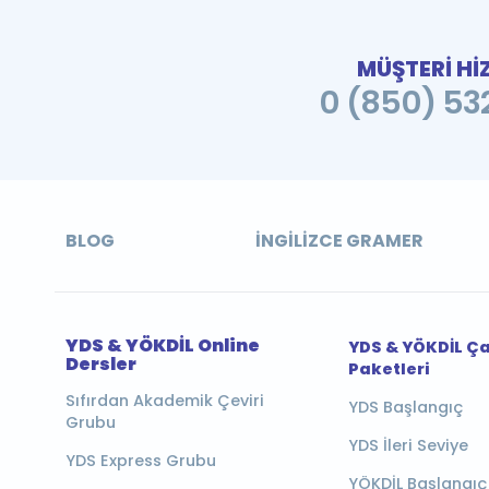
MÜŞTERİ Hİ
0 (850) 532
BLOG
İNGILIZCE GRAMER
YDS & YÖKDİL Online
YDS & YÖKDİL Ç
Dersler
Paketleri
Sıfırdan Akademik Çeviri
YDS Başlangıç
Grubu
YDS İleri Seviye
YDS Express Grubu
YÖKDİL Başlangıç