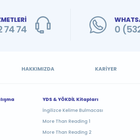
ZMETLERİ
WHATSA
 74 74
0 (53
HAKKIMIZDA
KARIYER
alışma
YDS & YÖKDİL Kitapları
İngilizce Kelime Bulmacası
More Than Reading 1
More Than Reading 2