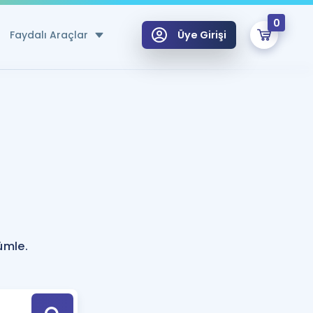
0
Faydalı Araçlar
Üye Girişi
klar
n Ücretsiz Kaynaklar
 için Özel Sözlük
Sepetin Şu An Boş.
ma
uan Hesaplama Aracı
i Hoca ile seni sınava hazırlayacak onlarca eğitim seni bekliyor!
Şifremi Hatırlamıyorum
GİRİŞ YAP
ümle.
azırlananlar için Öneriler
kvimi
ÜYE DEĞİLİM
arı Tek Takvimde