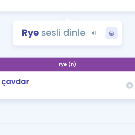
Kampanyalar
Eğitim ve Kitaplar
Blog
Rye
sesli dinle
YDS - YÖKDİL Tüm S
İngilizce Gram
İngilizce Gramer
rye (n)
çavdar