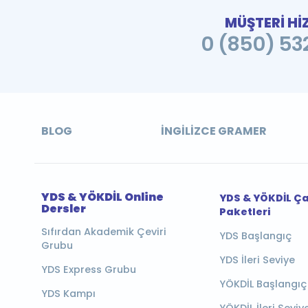
MÜŞTERİ Hİ
0 (850) 532
BLOG
İNGILIZCE GRAMER
YDS & YÖKDİL Online
YDS & YÖKDİL Ç
Dersler
Paketleri
Sıfırdan Akademik Çeviri
YDS Başlangıç
Grubu
YDS İleri Seviye
YDS Express Grubu
YÖKDİL Başlangıç
YDS Kampı