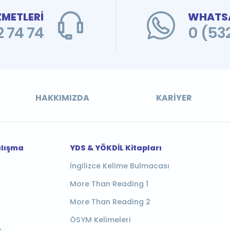
ZMETLERİ
WHATSA
 74 74
0 (53
HAKKIMIZDA
KARIYER
alışma
YDS & YÖKDİL Kitapları
İngilizce Kelime Bulmacası
More Than Reading 1
More Than Reading 2
ÖSYM Kelimeleri