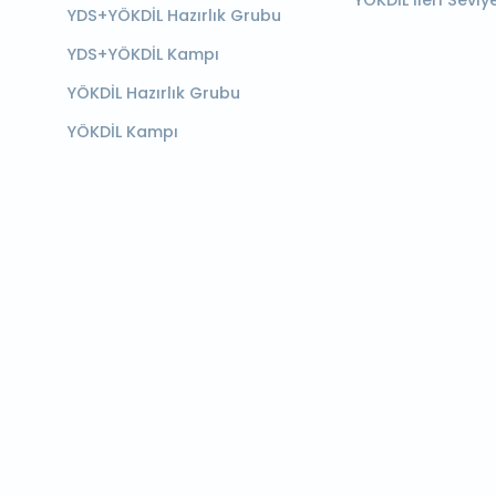
YÖKDİL İleri Seviy
YDS+YÖKDİL Hazırlık Grubu
YDS+YÖKDİL Kampı
YÖKDİL Hazırlık Grubu
YÖKDİL Kampı