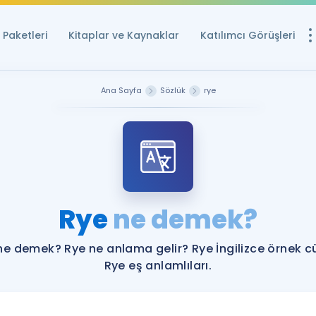
Paketleri
Kitaplar ve Kaynaklar
Katılımcı Görüşleri
Ücretsiz Kayna
Ana Sayfa
Sözlük
rye
YDS ve YÖKDİL içi
Sözlük
İngilizce Sınavları
Puan Hesapla
Rye
ne demek?
YDS ve YÖKDİL P
Remz
Rehberlik Aracı
ne demek? Rye ne anlama gelir? Rye İngilizce örnek c
YDS ve YÖKDİL'e H
Rye eş anlamlıları.
ÖSYM Sınav Ta
Tüm ÖSYM Sınavl