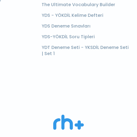
e
The Ultimate Vocabulary Builder
YDS - YÖKDİL Kelime Defteri
YDS Deneme Sınavları
YDS-YÖKDİL Soru Tipleri
YDT Deneme Seti - YKSDİL Deneme Seti
| Set 1