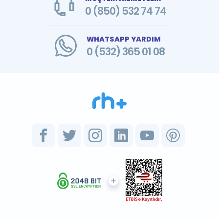
0 (850) 532 74 74
WHATSAPP YARDIM
0 (532) 365 01 08