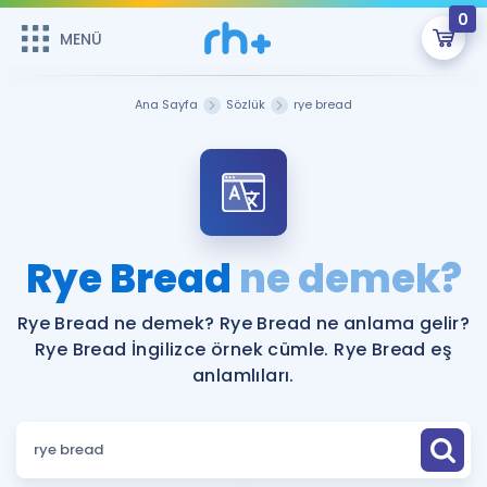
0
MENÜ
MENÜ
Üye Girişi
Ana Sayfa
Sözlük
rye bread
Online Dersler
Sepetin Şu An Boş.
Çalışma Paketleri
Remzi Hoca ile seni sınava hazırlayacak onlarca eğitim seni
bekliyor!
Kitaplar ve Kaynaklar
GİRİŞ YAP
Rye Bread
ne demek?
Katılımcı Görüşleri
Şifremi Hatırlamıyorum
Rye Bread ne demek? Rye Bread ne anlama gelir?
Rye Bread İngilizce örnek cümle. Rye Bread eş
ÜYE DEĞİLİM
Faydalı Araçlar
anlamlıları.
Ücretsiz Kaynaklar
Blog
İngilizce Gramer
Hakkımızda
Kariyer
Sözlük
Soru & Cevap
İletişim