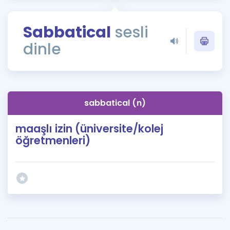
Puan Hesaplama
Sabbatical
sesli
Rehberlik Aracı
dinle
ÖSYM Sınav Takvimi
Kampanyalar
Blog
sabbatical (n)
İngilizce Gramer
maaşlı izin (üniversite/kolej
öğretmenleri)