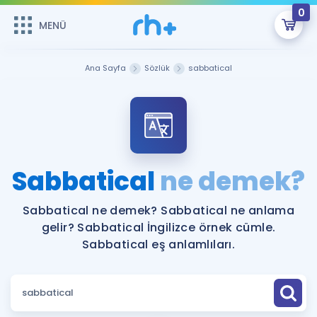
0
MENÜ
MENÜ
Üye Girişi
Ana Sayfa
Sözlük
sabbatical
Online Dersler
Sepetin Şu An Boş.
Çalışma Paketleri
Remzi Hoca ile seni sınava hazırlayacak onlarca eğitim seni
bekliyor!
Kitaplar ve Kaynaklar
GİRİŞ YAP
Sabbatical
ne demek?
Katılımcı Görüşleri
Şifremi Hatırlamıyorum
Sabbatical ne demek? Sabbatical ne anlama
gelir? Sabbatical İngilizce örnek cümle.
ÜYE DEĞİLİM
Faydalı Araçlar
Sabbatical eş anlamlıları.
Ücretsiz Kaynaklar
Blog
İngilizce Gramer
Hakkımızda
Kariyer
Sözlük
Soru & Cevap
İletişim