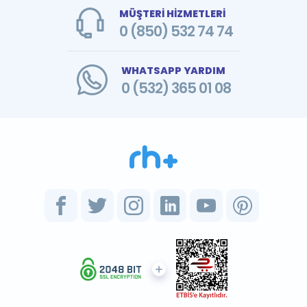
MÜŞTERİ HİZMETLERİ
0 (850) 532 74 74
WHATSAPP YARDIM
0 (532) 365 01 08