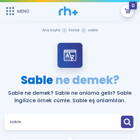
0
MENÜ
MENÜ
Üye Girişi
Ana Sayfa
Sözlük
sable
Online Dersler
Sepetin Şu An Boş.
Çalışma Paketleri
Remzi Hoca ile seni sınava hazırlayacak onlarca eğitim seni
bekliyor!
Kitaplar ve Kaynaklar
GİRİŞ YAP
Sable
ne demek?
Katılımcı Görüşleri
Şifremi Hatırlamıyorum
Sable ne demek? Sable ne anlama gelir? Sable
İngilizce örnek cümle. Sable eş anlamlıları.
ÜYE DEĞİLİM
Faydalı Araçlar
Ücretsiz Kaynaklar
Blog
İngilizce Gramer
Hakkımızda
Kariyer
Sözlük
Soru & Cevap
İletişim