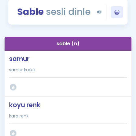
Puan Hesaplama
Sable
sesli dinle
Rehberlik Aracı
ÖSYM Sınav Takvimi
sable (n)
Kampanyalar
samur
Blog
samur kürkü
İngilizce Gramer
koyu renk
kara renk