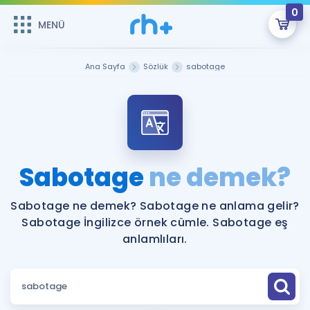
0
MENÜ
MENÜ
Üye Girişi
Ana Sayfa
Sözlük
sabotage
Online Dersler
Sepetin Şu An Boş.
Çalışma Paketleri
Remzi Hoca ile seni sınava hazırlayacak onlarca eğitim seni
bekliyor!
Kitaplar ve Kaynaklar
GİRİŞ YAP
Sabotage
ne demek?
Katılımcı Görüşleri
Şifremi Hatırlamıyorum
Sabotage ne demek? Sabotage ne anlama gelir?
Sabotage İngilizce örnek cümle. Sabotage eş
ÜYE DEĞİLİM
Faydalı Araçlar
anlamlıları.
Ücretsiz Kaynaklar
Blog
İngilizce Gramer
Hakkımızda
Kariyer
Sözlük
Soru & Cevap
İletişim