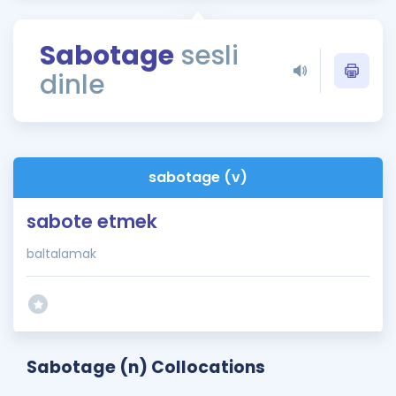
Puan Hesaplama
Sabotage
sesli
Rehberlik Aracı
dinle
ÖSYM Sınav Takvimi
Kampanyalar
Blog
sabotage (v)
İngilizce Gramer
sabote etmek
baltalamak
Sabotage (n) Collocations