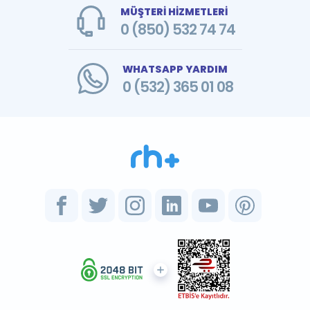
MÜŞTERİ HİZMETLERİ
0 (850) 532 74 74
WHATSAPP YARDIM
0 (532) 365 01 08