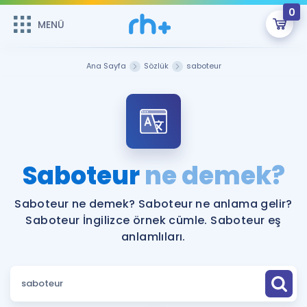
0
MENÜ
MENÜ
Üye Girişi
Ana Sayfa
Sözlük
saboteur
Online Dersler
Sepetin Şu An Boş.
Çalışma Paketleri
Remzi Hoca ile seni sınava hazırlayacak onlarca eğitim seni
bekliyor!
Kitaplar ve Kaynaklar
GİRİŞ YAP
Saboteur
ne demek?
Katılımcı Görüşleri
Şifremi Hatırlamıyorum
Saboteur ne demek? Saboteur ne anlama gelir?
Saboteur İngilizce örnek cümle. Saboteur eş
ÜYE DEĞİLİM
Faydalı Araçlar
anlamlıları.
Ücretsiz Kaynaklar
Blog
İngilizce Gramer
Hakkımızda
Kariyer
Sözlük
Soru & Cevap
İletişim