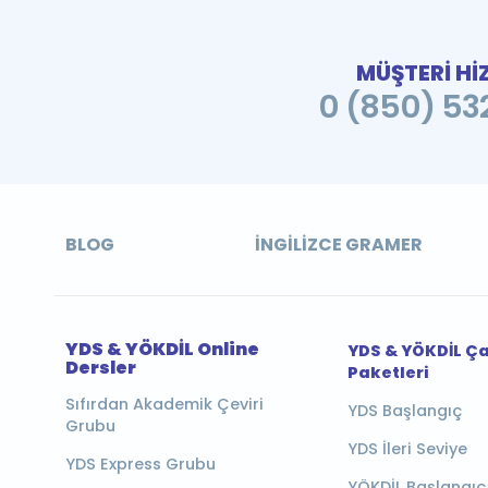
MÜŞTERİ Hİ
0 (850) 532
BLOG
İNGILIZCE GRAMER
YDS & YÖKDİL Online
YDS & YÖKDİL Ç
Dersler
Paketleri
Sıfırdan Akademik Çeviri
YDS Başlangıç
Grubu
YDS İleri Seviye
YDS Express Grubu
YÖKDİL Başlangıç