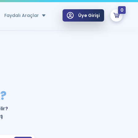
0
Faydalı Araçlar
Üye Girişi
klar
n Ücretsiz Kaynaklar
 için Özel Sözlük
Sepetin Şu An Boş.
ma
?
uan Hesaplama Aracı
i Hoca ile seni sınava hazırlayacak onlarca eğitim seni bekliyor!
Şifremi Hatırlamıyorum
GİRİŞ YAP
ir?
azırlananlar için Öneriler
eş
kvimi
ÜYE DEĞİLİM
arı Tek Takvimde