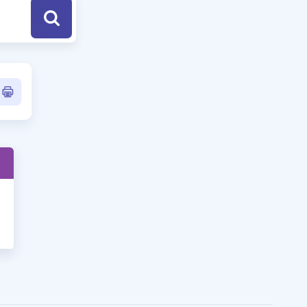
a Özel Fırsatlar
ınavlarla İlgili Haberler
er
 ve Konu Anlatımı