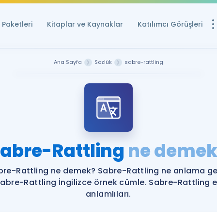
Paketleri
Kitaplar ve Kaynaklar
Katılımcı Görüşleri
Ücretsiz Kayna
Ana Sayfa
Sözlük
sabre-rattling
YDS ve YÖKDİL içi
Sözlük
İngilizce Sınavları
Puan Hesapla
abre-Rattling
ne demek
YDS ve YÖKDİL P
Remz
Rehberlik Aracı
bre-Rattling ne demek? Sabre-Rattling ne anlama gel
YDS ve YÖKDİL'e H
abre-Rattling İngilizce örnek cümle. Sabre-Rattling 
anlamlıları.
ÖSYM Sınav Ta
Tüm ÖSYM Sınavl