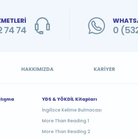
ZMETLERİ
WHATSA
 74 74
0 (53
HAKKIMIZDA
KARIYER
alışma
YDS & YÖKDİL Kitapları
İngilizce Kelime Bulmacası
More Than Reading 1
More Than Reading 2