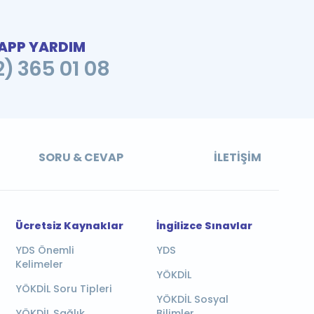
PP YARDIM
2) 365 01 08
SORU & CEVAP
İLETIŞIM
Ücretsiz Kaynaklar
İngilizce Sınavlar
YDS Önemli
YDS
Kelimeler
YÖKDİL
YÖKDİL Soru Tipleri
YÖKDİL Sosyal
YÖKDİL Sağlık
Bilimler