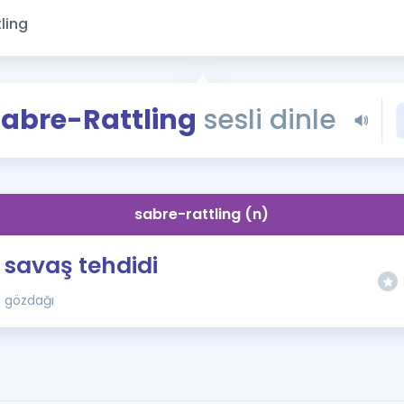
Kampanyalar
Eğitim ve Kitaplar
Blog
YDS - YÖKDİL Tüm S
Sabre-Rattling
sesli dinle
İngilizce Gram
İngilizce Gramer
sabre-rattling (n)
savaş tehdidi
gözdağı