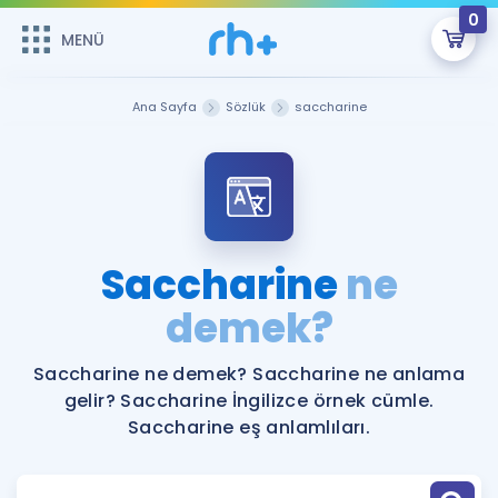
0
MENÜ
MENÜ
Üye Girişi
Ana Sayfa
Sözlük
saccharine
Online Dersler
Sepetin Şu An Boş.
Çalışma Paketleri
Remzi Hoca ile seni sınava hazırlayacak onlarca eğitim seni
bekliyor!
Kitaplar ve Kaynaklar
GİRİŞ YAP
Saccharine
ne
Katılımcı Görüşleri
demek?
Şifremi Hatırlamıyorum
ÜYE DEĞİLİM
Faydalı Araçlar
Saccharine ne demek? Saccharine ne anlama
gelir? Saccharine İngilizce örnek cümle.
Ücretsiz Kaynaklar
Blog
İngilizce Gramer
Saccharine eş anlamlıları.
Hakkımızda
Kariyer
Sözlük
Soru & Cevap
İletişim