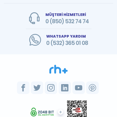
MÜŞTERİ HİZMETLERİ
0 (850) 532 74 74
WHATSAPP YARDIM
0 (532) 365 01 08