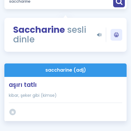
Puan Hesaplama
Rehberlik Aracı
Saccharine
sesli
ÖSYM Sınav Takvimi
dinle
Kampanyalar
Blog
saccharine (adj)
İngilizce Gramer
aşırı tatlı
kibar, şeker gibi (kimse)