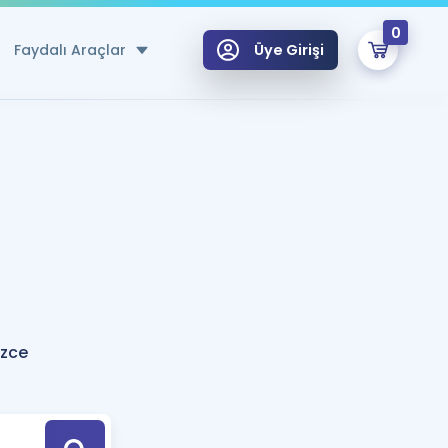
0
Faydalı Araçlar
Üye Girişi
klar
n Ücretsiz Kaynaklar
 için Özel Sözlük
Sepetin Şu An Boş.
ma
uan Hesaplama Aracı
i Hoca ile seni sınava hazırlayacak onlarca eğitim seni bekliyor!
Şifremi Hatırlamıyorum
GİRİŞ YAP
izce
azırlananlar için Öneriler
kvimi
ÜYE DEĞİLİM
arı Tek Takvimde