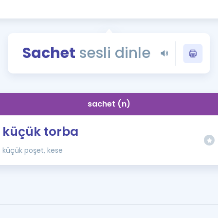
Kampanyalar
Eğitim ve Kitaplar
Blog
Sachet
sesli dinle
YDS - YÖKDİL Tüm S
İngilizce Gram
İngilizce Gramer
sachet (n)
küçük torba
küçük poşet, kese