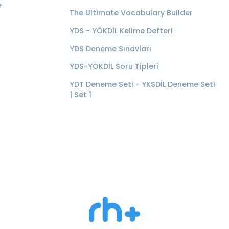
e
The Ultimate Vocabulary Builder
YDS - YÖKDİL Kelime Defteri
YDS Deneme Sınavları
YDS-YÖKDİL Soru Tipleri
YDT Deneme Seti - YKSDİL Deneme Seti
| Set 1