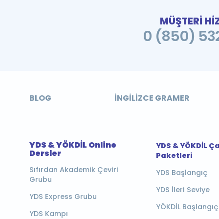
MÜŞTERİ Hİ
0 (850) 532
BLOG
İNGILIZCE GRAMER
YDS & YÖKDİL Online
YDS & YÖKDİL Ç
Dersler
Paketleri
Sıfırdan Akademik Çeviri
YDS Başlangıç
Grubu
YDS İleri Seviye
YDS Express Grubu
YÖKDİL Başlangıç
YDS Kampı