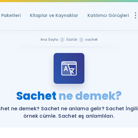
Paketleri
Kitaplar ve Kaynaklar
Katılımcı Görüşleri
Ücretsiz Kayna
Ana Sayfa
Sözlük
sachet
YDS ve YÖKDİL içi
Sözlük
İngilizce Sınavları
Puan Hesapla
Sachet
ne demek?
YDS ve YÖKDİL P
Remz
Rehberlik Aracı
het ne demek? Sachet ne anlama gelir? Sachet İngil
YDS ve YÖKDİL'e H
örnek cümle. Sachet eş anlamlıları.
ÖSYM Sınav Ta
Tüm ÖSYM Sınavl