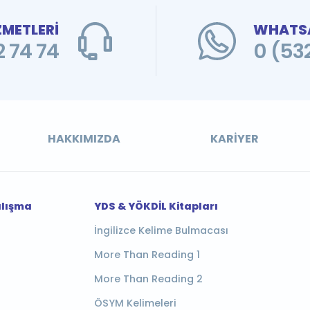
ZMETLERİ
WHATSA
 74 74
0 (53
HAKKIMIZDA
KARIYER
alışma
YDS & YÖKDİL Kitapları
İngilizce Kelime Bulmacası
More Than Reading 1
More Than Reading 2
ÖSYM Kelimeleri