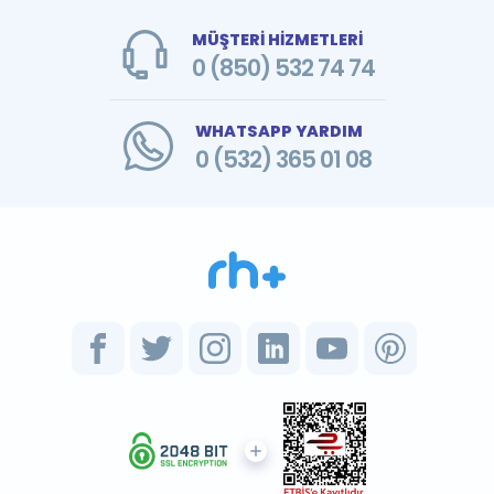
MÜŞTERİ HİZMETLERİ
0 (850) 532 74 74
WHATSAPP YARDIM
0 (532) 365 01 08