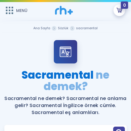
0
MENÜ
MENÜ
Üye Girişi
Ana Sayfa
Sözlük
sacramental
Online Dersler
Sepetin Şu An Boş.
Çalışma Paketleri
Remzi Hoca ile seni sınava hazırlayacak onlarca eğitim seni
bekliyor!
Kitaplar ve Kaynaklar
GİRİŞ YAP
Sacramental
ne
Katılımcı Görüşleri
demek?
Şifremi Hatırlamıyorum
ÜYE DEĞİLİM
Faydalı Araçlar
Sacramental ne demek? Sacramental ne anlama
gelir? Sacramental İngilizce örnek cümle.
Ücretsiz Kaynaklar
Blog
İngilizce Gramer
Sacramental eş anlamlıları.
Hakkımızda
Kariyer
Sözlük
Soru & Cevap
İletişim