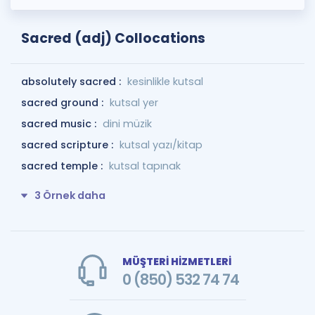
Sacred (adj) Collocations
absolutely sacred :
kesinlikle kutsal
sacred ground :
kutsal yer
sacred music :
dini müzik
sacred scripture :
kutsal yazı/kitap
sacred temple :
kutsal tapınak
3 Örnek daha
MÜŞTERİ HİZMETLERİ
0 (850) 532 74 74