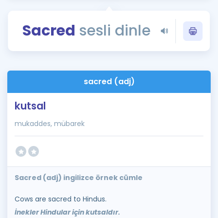
Puan Hesaplama
Sacred
sesli dinle
Rehberlik Aracı
ÖSYM Sınav Takvimi
Kampanyalar
sacred (adj)
Blog
kutsal
İngilizce Gramer
mukaddes, mübarek
Sacred (adj) ingilizce örnek cümle
Cows are sacred to Hindus.
İnekler Hindular için kutsaldır.