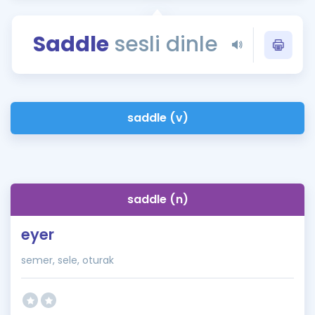
Puan Hesaplama
Saddle
sesli dinle
Rehberlik Aracı
ÖSYM Sınav Takvimi
Kampanyalar
saddle (v)
Blog
İngilizce Gramer
saddle (n)
eyer
semer, sele, oturak