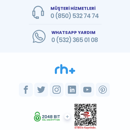
MÜŞTERİ HİZMETLERİ
0 (850) 532 74 74
WHATSAPP YARDIM
0 (532) 365 01 08