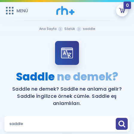
0
MENÜ
MENÜ
Üye Girişi
Ana Sayfa
Sözlük
saddle
Online Dersler
Sepetin Şu An Boş.
Çalışma Paketleri
Remzi Hoca ile seni sınava hazırlayacak onlarca eğitim seni
bekliyor!
Kitaplar ve Kaynaklar
GİRİŞ YAP
Saddle
ne demek?
Katılımcı Görüşleri
Şifremi Hatırlamıyorum
Saddle ne demek? Saddle ne anlama gelir?
Saddle İngilizce örnek cümle. Saddle eş
ÜYE DEĞİLİM
Faydalı Araçlar
anlamlıları.
Ücretsiz Kaynaklar
Blog
İngilizce Gramer
Hakkımızda
Kariyer
Sözlük
Soru & Cevap
İletişim