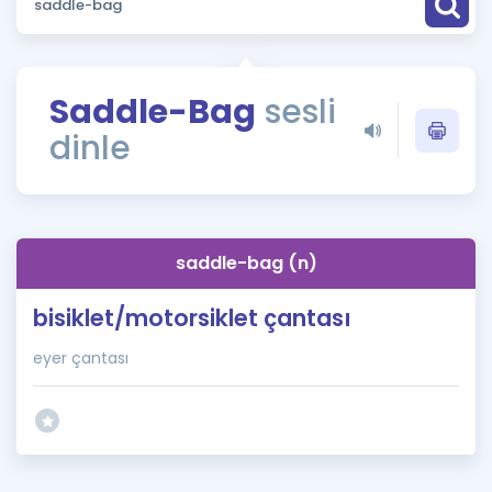
Puan Hesaplama
Rehberlik Aracı
Saddle-Bag
sesli
ÖSYM Sınav Takvimi
dinle
Kampanyalar
Blog
saddle-bag (n)
İngilizce Gramer
bisiklet/motorsiklet çantası
eyer çantası