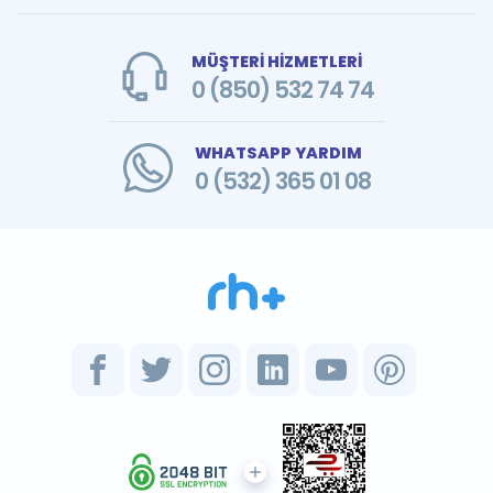
MÜŞTERİ HİZMETLERİ
0 (850) 532 74 74
WHATSAPP YARDIM
0 (532) 365 01 08