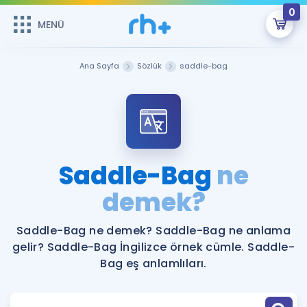
0
MENÜ
MENÜ
Üye Girişi
Ana Sayfa
Sözlük
saddle-bag
Online Dersler
Sepetin Şu An Boş.
Çalışma Paketleri
Remzi Hoca ile seni sınava hazırlayacak onlarca eğitim seni
bekliyor!
Kitaplar ve Kaynaklar
GİRİŞ YAP
Saddle-Bag
ne
Katılımcı Görüşleri
demek?
Şifremi Hatırlamıyorum
ÜYE DEĞİLİM
Faydalı Araçlar
Saddle-Bag ne demek? Saddle-Bag ne anlama
gelir? Saddle-Bag İngilizce örnek cümle. Saddle-
Ücretsiz Kaynaklar
Blog
İngilizce Gramer
Bag eş anlamlıları.
Hakkımızda
Kariyer
Sözlük
Soru & Cevap
İletişim