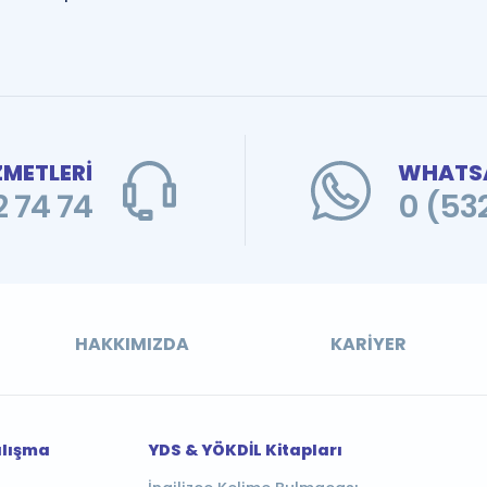
ZMETLERİ
WHATSA
 74 74
0 (53
HAKKIMIZDA
KARIYER
alışma
YDS & YÖKDİL Kitapları