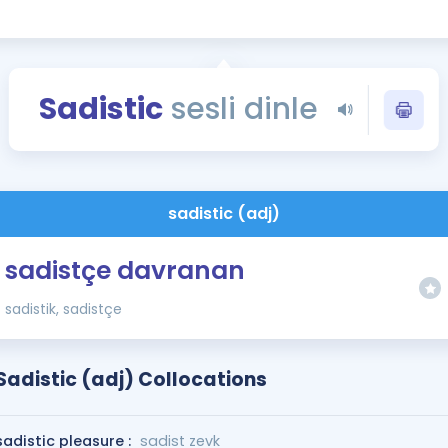
Kampanyalar
Eğitim ve Kitaplar
Blog
Sadistic
sesli dinle
YDS - YÖKDİL Tüm S
İngilizce Gram
İngilizce Gramer
sadistic (adj)
sadistçe davranan
sadistik, sadistçe
Sadistic (adj) Collocations
sadistic pleasure :
sadist zevk