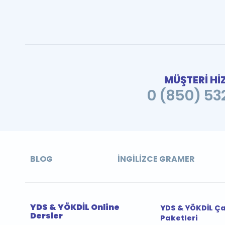
MÜŞTERİ Hİ
0 (850) 532
BLOG
İNGILIZCE GRAMER
YDS & YÖKDİL Online
YDS & YÖKDİL Ç
Dersler
Paketleri