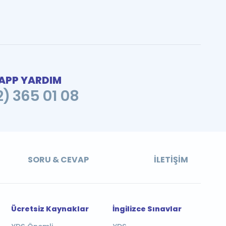
PP YARDIM
2) 365 01 08
SORU & CEVAP
İLETIŞIM
Ücretsiz Kaynaklar
İngilizce Sınavlar