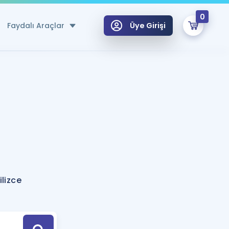
0
Faydalı Araçlar
Üye Girişi
klar
n Ücretsiz Kaynaklar
 için Özel Sözlük
Sepetin Şu An Boş.
ma
uan Hesaplama Aracı
i Hoca ile seni sınava hazırlayacak onlarca eğitim seni bekliyor!
Şifremi Hatırlamıyorum
GİRİŞ YAP
lizce
azırlananlar için Öneriler
kvimi
ÜYE DEĞİLİM
arı Tek Takvimde