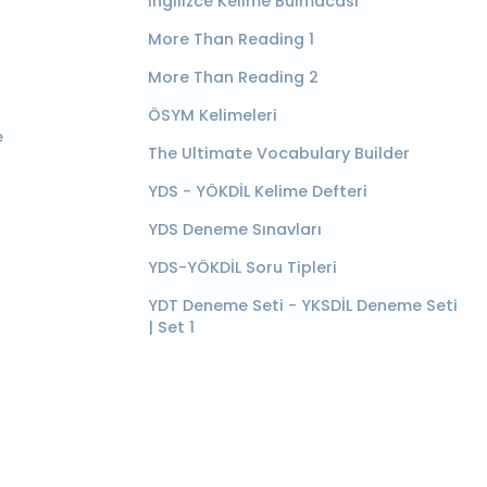
İngilizce Kelime Bulmacası
More Than Reading 1
More Than Reading 2
ÖSYM Kelimeleri
e
The Ultimate Vocabulary Builder
YDS - YÖKDİL Kelime Defteri
YDS Deneme Sınavları
YDS-YÖKDİL Soru Tipleri
YDT Deneme Seti - YKSDİL Deneme Seti
| Set 1