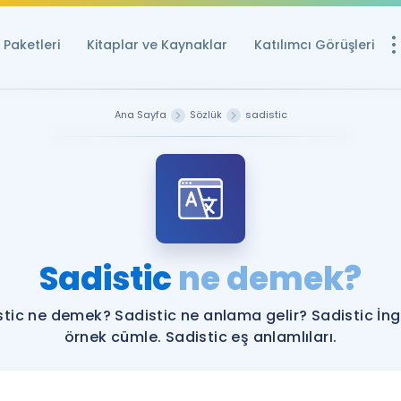
Paketleri
Kitaplar ve Kaynaklar
Katılımcı Görüşleri
Ücretsiz Kayna
Ana Sayfa
Sözlük
sadistic
YDS ve YÖKDİL içi
Sözlük
İngilizce Sınavları
Puan Hesapla
Sadistic
ne demek?
YDS ve YÖKDİL P
Remz
Rehberlik Aracı
stic ne demek? Sadistic ne anlama gelir? Sadistic İngi
YDS ve YÖKDİL'e H
örnek cümle. Sadistic eş anlamlıları.
ÖSYM Sınav Ta
Tüm ÖSYM Sınavl