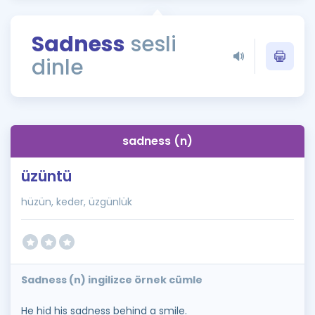
Puan Hesaplama
Sadness
sesli
Rehberlik Aracı
dinle
ÖSYM Sınav Takvimi
Kampanyalar
Blog
sadness (n)
İngilizce Gramer
üzüntü
hüzün, keder, üzgünlük
Sadness (n) ingilizce örnek cümle
He hid his sadness behind a smile.