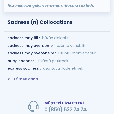
Hüzününü bir gülümsemenin arkasına sakladı.
Sadness (n) Collocations
sadness may fill :
hüzün dolabilir
sadness may overcome :
üzüntü yenebilir
sadness may overwhelm :
üzüntü mahvedebilir
bring sadness :
üzüntü getirmek
express sadness :
üzüntüyü ifade etmek
3 Örnek daha
MÜŞTERİ HİZMETLERİ
0 (850) 532 74 74