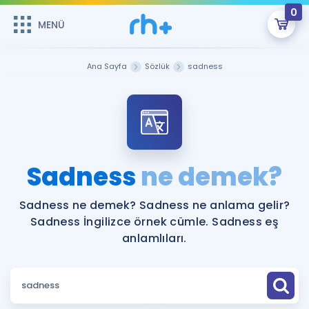
0
MENÜ
MENÜ
Üye Girişi
Ana Sayfa
Sözlük
sadness
Online Dersler
Sepetin Şu An Boş.
Çalışma Paketleri
Remzi Hoca ile seni sınava hazırlayacak onlarca eğitim seni
bekliyor!
Kitaplar ve Kaynaklar
GİRİŞ YAP
Sadness
ne demek?
Katılımcı Görüşleri
Şifremi Hatırlamıyorum
Sadness ne demek? Sadness ne anlama gelir?
Sadness İngilizce örnek cümle. Sadness eş
ÜYE DEĞİLİM
Faydalı Araçlar
anlamlıları.
Ücretsiz Kaynaklar
Blog
İngilizce Gramer
Hakkımızda
Kariyer
Sözlük
Soru & Cevap
İletişim