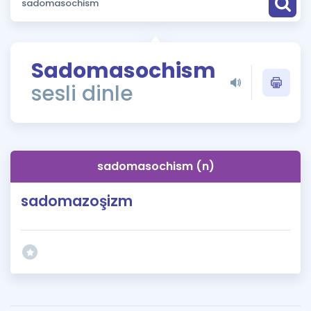
Puan Hesaplama
Rehberlik Aracı
Sadomasochism
ÖSYM Sınav Takvimi
sesli dinle
Kampanyalar
Blog
sadomasochism (n)
İngilizce Gramer
sadomazoşizm