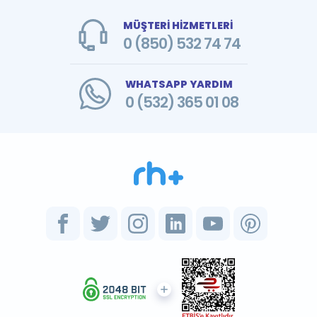
MÜŞTERİ HİZMETLERİ
0 (850) 532 74 74
WHATSAPP YARDIM
0 (532) 365 01 08