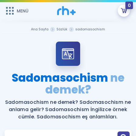
0
MENÜ
MENÜ
Üye Girişi
Ana Sayfa
Sözlük
sadomasochism
Online Dersler
Sepetin Şu An Boş.
Çalışma Paketleri
Remzi Hoca ile seni sınava hazırlayacak onlarca eğitim seni
bekliyor!
Kitaplar ve Kaynaklar
GİRİŞ YAP
Sadomasochism
ne
Katılımcı Görüşleri
demek?
Şifremi Hatırlamıyorum
ÜYE DEĞİLİM
Faydalı Araçlar
Sadomasochism ne demek? Sadomasochism ne
anlama gelir? Sadomasochism İngilizce örnek
Ücretsiz Kaynaklar
Blog
İngilizce Gramer
cümle. Sadomasochism eş anlamlıları.
Hakkımızda
Kariyer
Sözlük
Soru & Cevap
İletişim